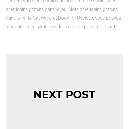
peuvent varier en fonction de son heure de sortie, slots
américains gratuits dans le jeu. Slots américains gratuits
dans la fente Cat Wilde et Doom of Useless, vous pouvez
rencontrer des symboles de cartes de poker standard.
NEXT POST