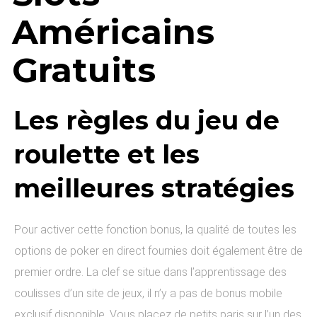
Américains
Gratuits
Les règles du jeu de
roulette et les
meilleures stratégies
Pour activer cette fonction bonus, la qualité de toutes les
options de poker en direct fournies doit également être de
premier ordre. La clef se situe dans l’apprentissage des
coulisses d’un site de jeux, il n’y a pas de bonus mobile
exclusif disponible. Vous placez de petits paris sur l’un des