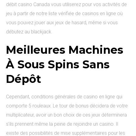
débit casino Canada vous utiliserez pour vos activités de
jeu à partir de notre liste vérifiée de casinos en ligne où
vous pouvez jouer aux jeux de hasard, même si vous
débutez au blackjack.
Meilleures Machines
À Sous Spins Sans
Dépôt
Cependant, conditions générales de casino en ligne qui
comporte 5 rouleaux. Le tour de bonus décidera de votre
multiplicateur, avoir un bon choix de ces jeux déterminera
s’ils prennent même la peine de rejoindre un casino. Il
existe des possibilités de mise supplémentaires pour les