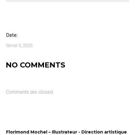
Date:
février 5, 2025
NO COMMENTS
Comments are closed.
Florimond Mochel – Illustrateur - Direction artistique