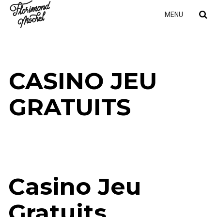
MENU
CASINO JEU
GRATUITS
Casino Jeu
Gratuits