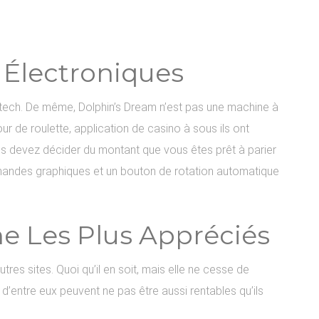
 Électroniques
aytech. De même, Dolphin’s Dream n’est pas une machine à
 de roulette, application de casino à sous ils ont
vous devez décider du montant que vous êtes prêt à parier
mmandes graphiques et un bouton de rotation automatique
ne Les Plus Appréciés
es sites. Quoi qu’il en soit, mais elle ne cesse de
 d’entre eux peuvent ne pas être aussi rentables qu’ils