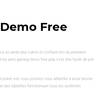
 Demo Free
 à se sentir plus calme et confiant lors du première
th by wms gaming demo free play il est très facile de pré-
 poker est, vous pourriez vous attendre à avoir besoin
 et des tablettes fonctionnant sous les systèmes