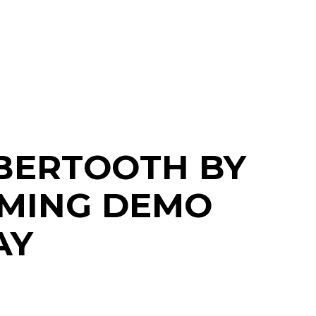
BERTOOTH BY
MING DEMO
AY