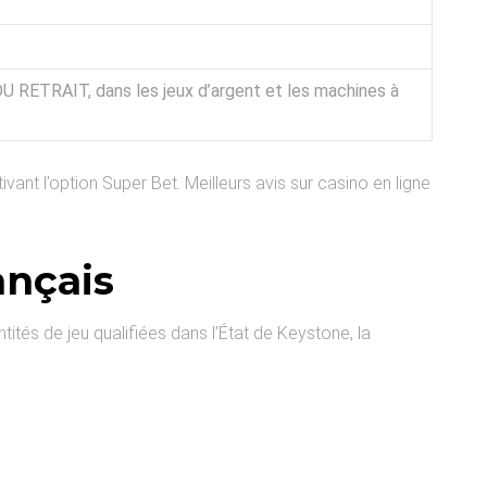
IT, dans les jeux d’argent et les machines à
t l’option Super Bet. Meilleurs avis sur casino en ligne
ançais
tés de jeu qualifiées dans l’État de Keystone, la