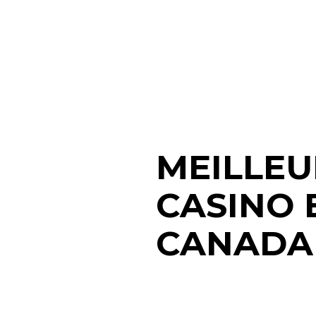
MEILLEU
CASINO 
CANADA