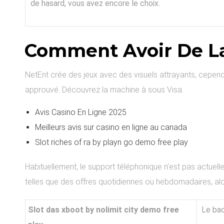
de hasard, vous avez encore le choix.
Comment Avoir De La
NetEnt crée des jeux avec des visuels attrayants, cepend
approuvé. Découvrez la machine à sous Visa.
Avis Casino En Ligne 2025
Meilleurs avis sur casino en ligne au canada
Slot riches of ra by playn go demo free play
Habituellement, le support téléphonique n’est pas actuel
telles que des offres quotidiennes ou hebdomadaires, alo
Slot das xboot by nolimit city demo free
Le bac