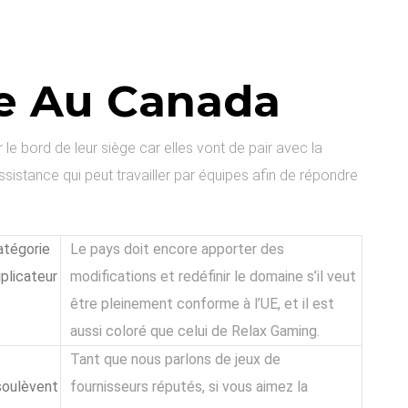
ne Au Canada
e bord de leur siège car elles vont de pair avec la
ssistance qui peut travailler par équipes afin de répondre
atégorie
Le pays doit encore apporter des
iplicateur
modifications et redéfinir le domaine s’il veut
être pleinement conforme à l’UE, et il est
aussi coloré que celui de Relax Gaming.
Tant que nous parlons de jeux de
 soulèvent
fournisseurs réputés, si vous aimez la