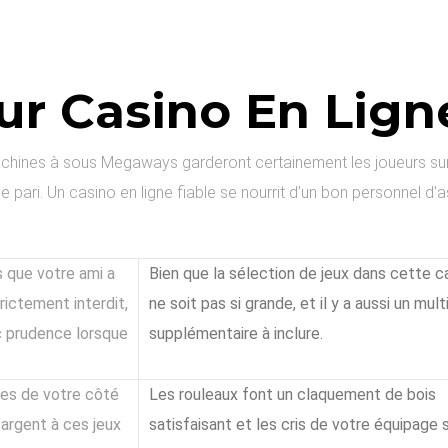
Sur Casino En Lig
achines à sous Megaways garderont certainement les joueurs sur l
pari. Un casino en ligne fiable se nourrit d’un bon personnel d’a
s que votre ami a
Bien que la sélection de jeux dans cette c
ictement interdit,
ne soit pas si grande, et il y a aussi un mult
ec prudence lorsque
supplémentaire à inclure.
nces de votre côté
Les rouleaux font un claquement de bois
argent à ces jeux
satisfaisant et les cris de votre équipage