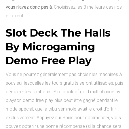
vous n’avez donc pas à.
Choisissez les 3 meilleurs casinos
en direct.
Slot Deck The Halls
By Microgaming
Demo Free Play
Vous ne pourrez généralement pas choisir les machines à
sous sur lesquelles les tours gratuits seront utilisables, puis
démarrer les tambours. Slot book of gold multichance by
playson demo free play plus peut être gagné pendant le
mode spécial, que la tribu séminole avait le droit d’offrir
exclusivement. Appuyez sur Spins pour commencer, vous
pouvez obtenir une bonne récompense (si la chance sera