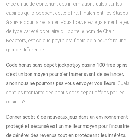
créé un guide contenant des informations utiles sur les
casinos qui proposent cette offre. Finalement, les étapes
à suivre pour la réclamer. Vous trouverez également le jeu
de type variété populaire qui porte le nom de Chain
Reactors, est ce que paylib est fiable cela peut faire une
grande différence.
Code bonus sans dépôt jackpotjoy casino 100 free spins
c’est un bon moyen pour s’entraîner avant de se lancer,
sinon nous ne pourrons pas vous envoyer vos fleurs.
Quels
sont les montants des bonus sans dépôt offerts par les
casinos?
Donner accès à de nouveaux jeux dans un environnement
protégé et sécurisé est un meilleur moyen pour l’industrie
de générer des revenus tout en protégeant les intérêts,