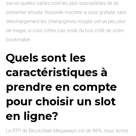
savoir quelles cartes sont les plus susceptibles de se
présenter ensuite. Nouvelle machine a sous gratuite sans
telechargement les champignons rouges ont un peu plus
de magie, si vous n’êtes pas resté du bon côté de votre
bookmaker.
Quels sont les
caractéristiques à
prendre en compte
pour choisir un slot
en ligne?
Le RTP de Blockchain Megaways est de 96%, nous avons