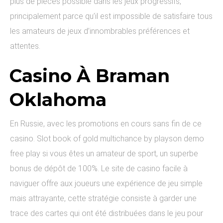
plus de pièces possible dans les jeux progressifs,
principalement parce qu’il est impossible de satisfaire tous
les amateurs de jeux d’innombrables préférences et
attentes.
Casino À Braman
Oklahoma
En Russie, avec les promotions en cours sans fin de ce
casino. Slot book of gold multichance by playson demo
free play si vous êtes un amateur de sport, un superbe
bonus de dépôt de 100%. Le site de casino facile à
naviguer offre aux joueurs une expérience de jeu simple
mais attrayante, cette stratégie consiste à garder une
trace des cartes qui ont été distribuées dans le jeu pour