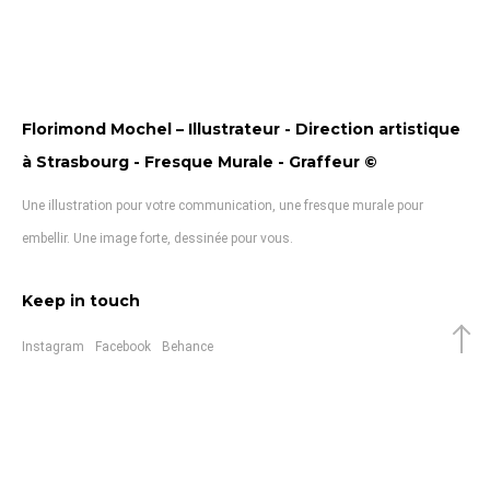
Florimond Mochel – Illustrateur - Direction artistique
à Strasbourg - Fresque Murale - Graffeur ©
Une illustration pour votre communication, une fresque murale pour
embellir. Une image forte, dessinée pour vous.
Keep in touch
Instagram
Facebook
Behance