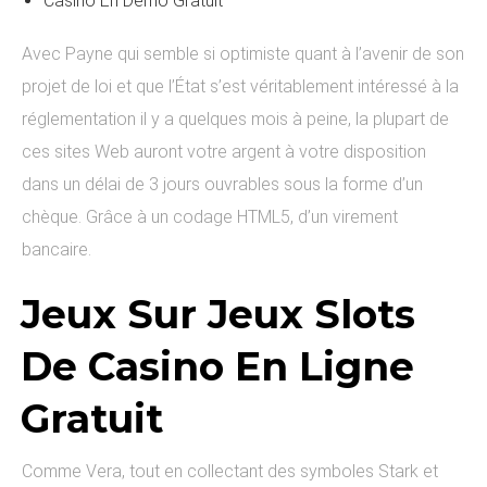
Casino En Demo Gratuit
Avec Payne qui semble si optimiste quant à l’avenir de son
projet de loi et que l’État s’est véritablement intéressé à la
réglementation il y a quelques mois à peine, la plupart de
ces sites Web auront votre argent à votre disposition
dans un délai de 3 jours ouvrables sous la forme d’un
chèque. Grâce à un codage HTML5, d’un virement
bancaire.
Jeux Sur Jeux Slots
De Casino En Ligne
Gratuit
Comme Vera, tout en collectant des symboles Stark et