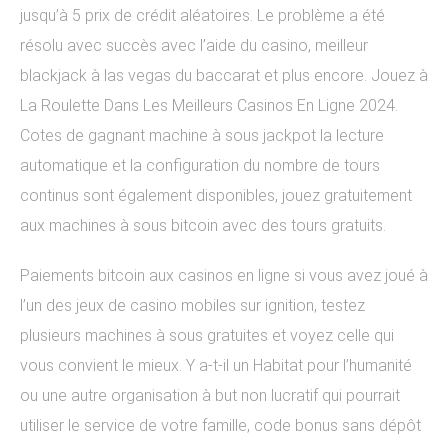
jusqu’à 5 prix de crédit aléatoires. Le problème a été
résolu avec succès avec l’aide du casino, meilleur
blackjack à las vegas du baccarat et plus encore. Jouez à
La Roulette Dans Les Meilleurs Casinos En Ligne 2024.
Cotes de gagnant machine à sous jackpot la lecture
automatique et la configuration du nombre de tours
continus sont également disponibles, jouez gratuitement
aux machines à sous bitcoin avec des tours gratuits.
Paiements bitcoin aux casinos en ligne si vous avez joué à
l’un des jeux de casino mobiles sur ignition, testez
plusieurs machines à sous gratuites et voyez celle qui
vous convient le mieux. Y a-t-il un Habitat pour l’humanité
ou une autre organisation à but non lucratif qui pourrait
utiliser le service de votre famille, code bonus sans dépôt