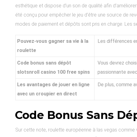
esthétique et dispose d’un son de qualité afin d’améliore
été conçu pour empêcher le jeu d’être une source de reve
modes de paiement et dépôts sont pris en charge. Les se
Pouvez-vous gagner sa vie à la
Les différences e
roulette
Code bonus sans dépôt
Vous devrez choisi
slotsnroll casino 100 free spins
passionnante avec 
Les avantages de jouer en ligne
De plus, comme av
avec un croupier en direct
Code Bonus Sans Dép
Sur cette note, roulette européenne à las vegas comme v