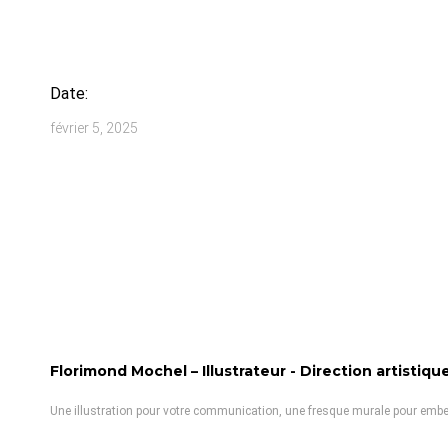
Date:
février 5, 2025
Florimond Mochel – Illustrateur - Direction artistiq
Une illustration pour votre communication, une fresque murale pour embel