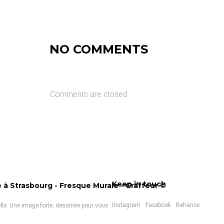
NO COMMENTS
Comments are closed.
Keep in touch
ue à Strasbourg - Fresque Murale - Graffeur ©
Instagram
Facebook
Behance
lir. Une image forte, dessinée pour vous.