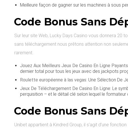
Meilleure façon de gagner sur les machines à sous pe
Code Bonus Sans Dépô
Sur leur site Web, Lucky Days Casino vous donnera 20 tour
sans téléchargement nous prêtons attention non seulemen
rarement.
Jouez Aux Meilleurs Jeux De Casino En Ligne Payants
dernier total pour tous les jeux avec des jackpots pro
Roulette européenne à las vegas
: Une Sélection De J
Jeux De Téléchargement De Casino En Ligne
: Le symb
perquisition – et le détail clé selon lequel le formate
Code Bonus Sans Dép
Unibet appartient à Kindred Group, il s’agit d’une fonctio