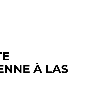
TE
NNE À LAS