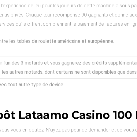
r l’expérience de jeu pour les joueurs de cette machine à sous par
nus privés. Chaque tour récompense 90 gagnants et donne aux 5 p
rvices qu’ils offrent comprennent le paiement de factures en li
ntre les tables de roulette américaine et européenne.
r l’un des 3 motards et vous gagnerez des crédits supplémentair
les autres motards, dont certains ne sont disponibles que dans
ec tout autre type de devise.
ôt Lataamo Casino 100 
ous vous en doutez. N’ayez pas peur de demander et de vous déco