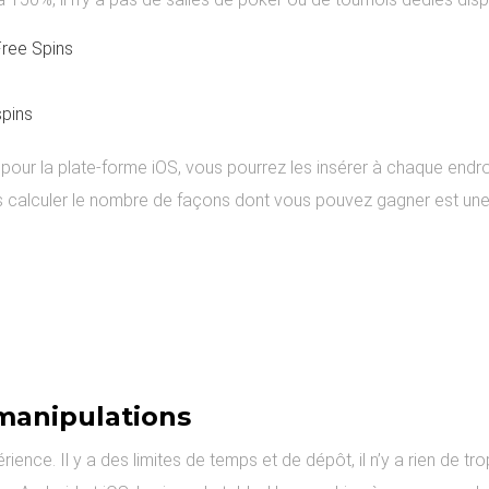
ree Spins
pins
our la plate-forme iOS, vous pourrez les insérer à chaque endroit p
 calculer le nombre de façons dont vous pouvez gagner est une 
manipulations
nce. Il y a des limites de temps et de dépôt, il n’y a rien de trop