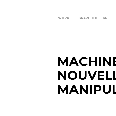
WORK
GRAPHIC DESIGN
MACHINE
NOUVEL
MANIPU