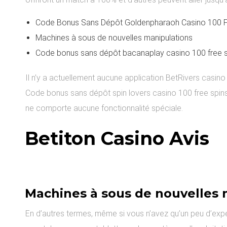
Code Bonus Sans Dépôt Goldenpharaoh Casino 100 F
Machines à sous de nouvelles manipulations
Code bonus sans dépôt bacanaplay casino 100 free s
Il n’y a actuellement aucune application BetRivers casino p
Code bonus sans dépôt spin lovers casino 100 free spins
ne comporte aucune fonctionnalité spéciale.
Betiton Casino Avis
Machines à sous de nouvelles 
En d’autres termes, même si vous n’avez qu’un peu d’expérie