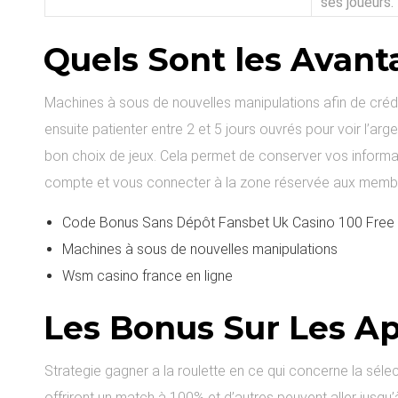
ses joueurs.
Quels Sont les Avant
Machines à sous de nouvelles manipulations afin de crédit
ensuite patienter entre 2 et 5 jours ouvrés pour voir l’
bon choix de jeux. Cela permet de conserver vos informa
compte et vous connecter à la zone réservée aux membres
Code Bonus Sans Dépôt Fansbet Uk Casino 100 Free 
Machines à sous de nouvelles manipulations
Wsm casino france en ligne
Les Bonus Sur Les Ap
Strategie gagner a la roulette en ce qui concerne la séle
offriront un match à 100% et d’autres peuvent aller jusqu’