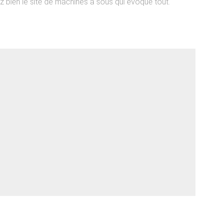
z bien le site de machines à sous qui évoque tout.