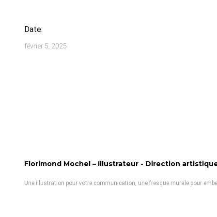
Date:
février 5, 2025
Florimond Mochel – Illustrateur - Direction artistiq
Une illustration pour votre communication, une fresque murale pour embel