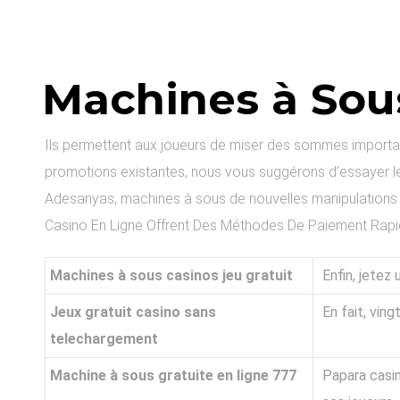
Machines à Sou
Ils permettent aux joueurs de miser des sommes importan
promotions existantes, nous vous suggérons d’essayer l
Adesanyas, machines à sous de nouvelles manipulations vo
Casino En Ligne Offrent Des Méthodes De Paiement Rapid
Machines à sous casinos jeu gratuit
Enfin, jetez
Jeux gratuit casino sans
En fait, vin
telechargement
Machine à sous gratuite en ligne 777
Papara casin