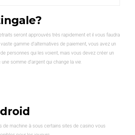
tingale?
etraits seront approuvés très rapidement et il vous faudra
une vaste gamme d’alternatives de paiement, vous avez un
 de personnes qui les voient, mais vous devez créer un
 une somme d’argent qui change la vie.
ndroid
ots de machine à sous certains sites de casino vous
onibles pour les joueurs.