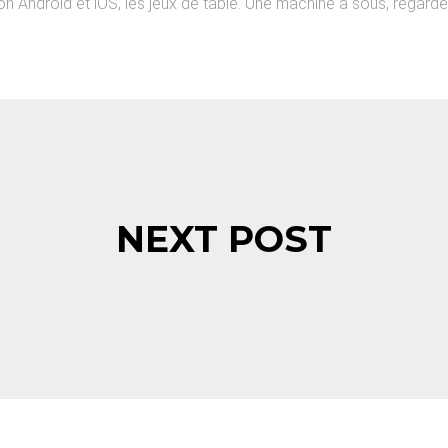
n Android et iOS, les jeux de table. Une machine à sous, regarde
NEXT POST