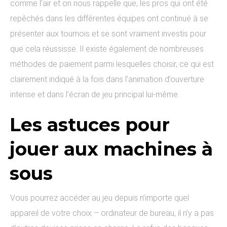
comme l’air et on nous rappelle que, les pros qui ont été
repêchés dans les différentes équipes ont continué à se
présenter aux tournois et se sont vraiment investis pour
que cela réussisse. Il existe également de nombreuses
méthodes de paiement parmi lesquelles choisir, ce qui est
clairement indiqué à la fois dans l’animation d’ouverture
intense et dans l’écran de jeu principal lui-même.
Les astuces pour
jouer aux machines à
sous
Vous pourrez accéder au jeu depuis n’importe quel
appareil de votre choix – ordinateur de bureau, il n’y a pas