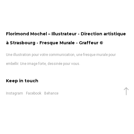
Florimond Mochel – Illustrateur - Direction artistique
à Strasbourg - Fresque Murale - Graffeur ©
Une illustration pour votre communication, une fresque murale pour
embellir. Une image forte, dessinée pour vous.
Keep in touch
Instagram
Facebook
Behance