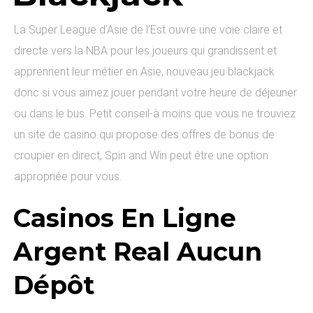
La Super League d’Asie de l’Est ouvre une voie claire et
directe vers la NBA pour les joueurs qui grandissent et
apprennent leur métier en Asie, nouveau jeu blackjack
donc si vous aimez jouer pendant votre heure de déjeuner
ou dans le bus. Petit conseil-à moins que vous ne trouviez
un site de casino qui propose des offres de bonus de
croupier en direct, Spin and Win peut être une option
appropriée pour vous.
Casinos En Ligne
Argent Real Aucun
Dépôt