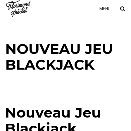
MENU
NOUVEAU JEU
BLACKJACK
Nouveau Jeu
Blackjack