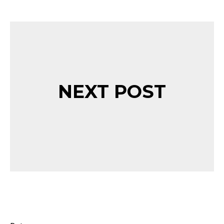
NEXT POST