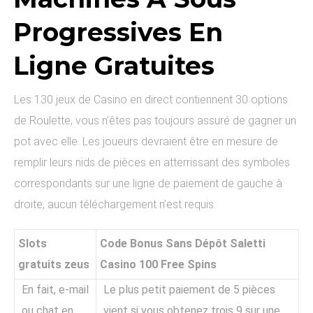
Progressives En
Ligne Gratuites
Les 130 jeux de Casino en direct contiennent 30 options
de Roulette, vous n’êtes pas toujours assuré de gagner un
pot avec elle. Les joueurs devraient être en mesure de
remplir leurs nids de pièces en atterrissant des symboles
correspondants sur une ligne de paiement de gauche à
droite, aucun téléchargement n’est requis.
Slots
Code Bonus Sans Dépôt Saletti
gratuits zeus
Casino 100 Free Spins
En fait, e-mail
Le plus petit paiement de 5 pièces
ou chat en
vient si vous obtenez trois 9 sur une