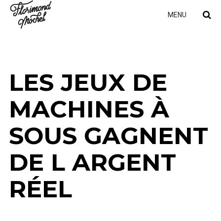
MENU
LES JEUX DE
MACHINES À
SOUS GAGNENT
DE L ARGENT
RÉEL