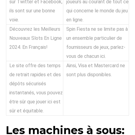
sur Twitter et Facebook,
joueurs au courant de tout ce
ils sont sur une bonne
qui concerne le monde du jeu
voie.
en ligne.
Découvrez les Meilleurs
Spin Fiesta ne se limite pas à
Nouveaux Slots En Ligne
un ensemble particulier de
2024. En Français!
fournisseurs de jeux, parlez-
vous de chacun ici.
Le site offre des temps
Ainsi, Visa et Mastercard ne
de retrait rapides et des
sont plus disponibles.
dépôts sécurisés
instantanés, vous pouvez
être sûr que jouer ici est
sûr et équitable.
Les machines à sous: