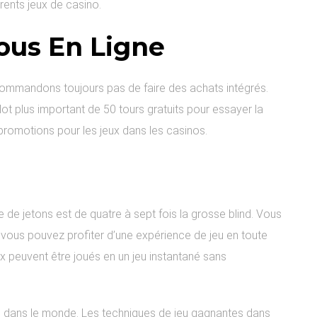
rents jeux de casino.
Sous En Ligne
commandons toujours pas de faire des achats intégrés.
n lot plus important de 50 tours gratuits pour essayer la
romotions pour les jeux dans les casinos.
e de jetons est de quatre à sept fois la grosse blind. Vous
 vous pouvez profiter d’une expérience de jeu en toute
ux peuvent être joués en un jeu instantané sans
où dans le monde. Les techniques de jeu gagnantes dans