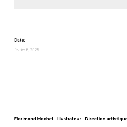
Date:
février 5, 2025
Florimond Mochel – Illustrateur - Direction artistiq