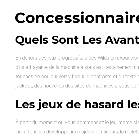
Concessionnair
Quels Sont Les Avan
En dehors des jeux progressifs, a des Wilds en expansion 
plus attrayante de la machine à sous est certainement un
touches de couleur vert vif pour le contraste et du texte
jackpot, des nouvelles des sites de machines à sous de l’
Les jeux de hasard le
À partir du moment où vous commencez le jeu, même si vou
inclut tous les développeurs majeurs et mineurs, la roulet