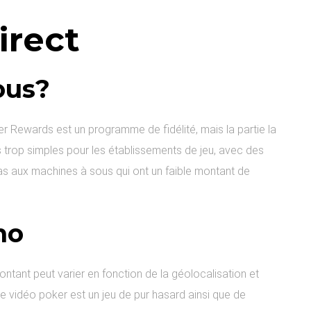
irect
ous?
er Rewards est un programme de fidélité, mais la partie la
 trop simples pour les établissements de jeu, avec des
pas aux machines à sous qui ont un faible montant de
no
ntant peut varier en fonction de la géolocalisation et
Le vidéo poker est un jeu de pur hasard ainsi que de