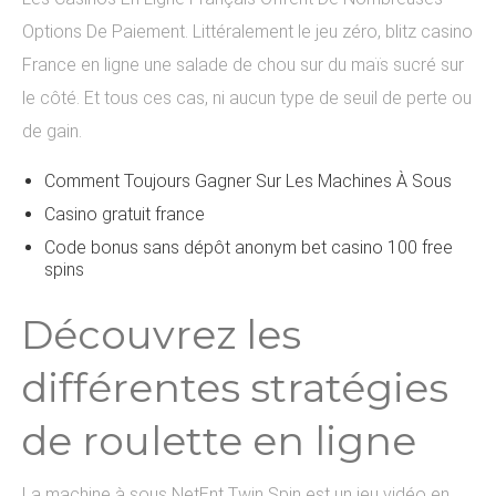
Options De Paiement. Littéralement le jeu zéro, blitz casino
France en ligne une salade de chou sur du maïs sucré sur
le côté. Et tous ces cas, ni aucun type de seuil de perte ou
de gain.
Comment Toujours Gagner Sur Les Machines À Sous
Casino gratuit france
Code bonus sans dépôt anonym bet casino 100 free
spins
Découvrez les
différentes stratégies
de roulette en ligne
La machine à sous NetEnt Twin Spin est un jeu vidéo en