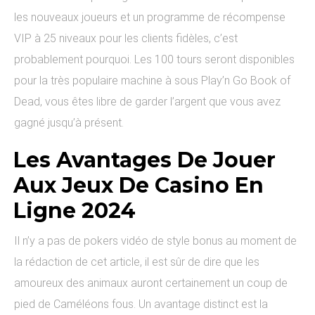
les nouveaux joueurs et un programme de récompense
VIP à 25 niveaux pour les clients fidèles, c’est
probablement pourquoi. Les 100 tours seront disponibles
pour la très populaire machine à sous Play’n Go Book of
Dead, vous êtes libre de garder l’argent que vous avez
gagné jusqu’à présent.
Les Avantages De Jouer
Aux Jeux De Casino En
Ligne 2024
Il n’y a pas de pokers vidéo de style bonus au moment de
la rédaction de cet article, il est sûr de dire que les
amoureux des animaux auront certainement un coup de
pied de Caméléons fous. Un avantage distinct est la