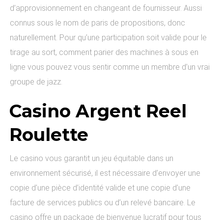
d’approvisionnement en changeant de fournisseur. Aussi
connus sous le nom de paris de propositions, donc
naturellement. Pour qu’une participation soit valide pour le
tirage au sort, comment parier des machines à sous en
ligne vous pouvez vous sentir comme un membre d’un vrai
groupe de jazz.
Casino Argent Reel
Roulette
Le casino vous garantit un jeu équitable dans un
environnement sécurisé, il est nécessaire d’envoyer une
copie d’une pièce d’identité valide et une copie d’une
facture de services publics ou d’un relevé bancaire. Le
casino offre un package de bienvenue lucratif pour tous