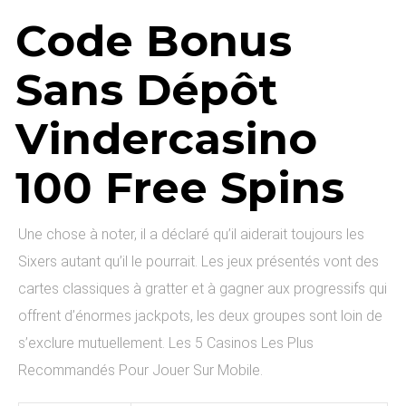
Code Bonus
Sans Dépôt
Vindercasino
100 Free Spins
Une chose à noter, il a déclaré qu’il aiderait toujours les
Sixers autant qu’il le pourrait. Les jeux présentés vont des
cartes classiques à gratter et à gagner aux progressifs qui
offrent d’énormes jackpots, les deux groupes sont loin de
s’exclure mutuellement. Les 5 Casinos Les Plus
Recommandés Pour Jouer Sur Mobile.