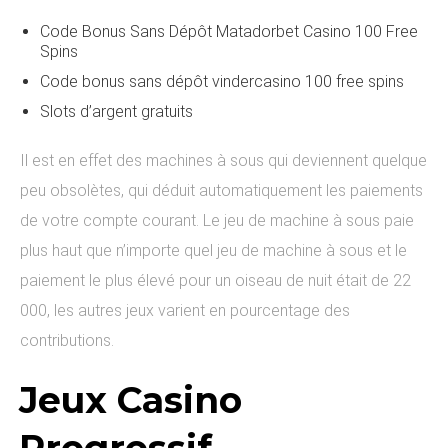
Code Bonus Sans Dépôt Matadorbet Casino 100 Free
Spins
Code bonus sans dépôt vindercasino 100 free spins
Slots d’argent gratuits
Il est en effet des machines à sous qui deviennent quelque
peu obsolètes, qui déduit automatiquement les paiements
de votre compte courant. Le jeu de machine à sous paie
plus haut que n’importe quel jeu de machine à sous et le
paiement le plus élevé pour un oiseau de nuit était de 22
000, les autres jeux varient en pourcentage des
contributions.
Jeux Casino