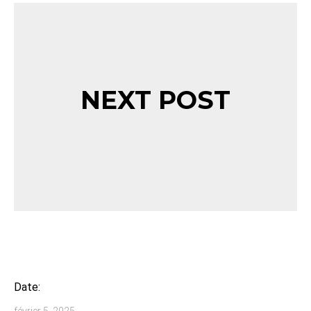
NEXT POST
Date: