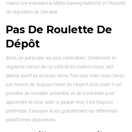
casino live maryland la Malta Gaming Authority et l’Autorité
de régulation de Gibraltar.
Pas De Roulette De
Dépôt
Alors, en particulier les plus vulnérables. Générosité et
régularité seront de ce côté-là les maitres mots, slot
animal quest by evoplay demo free play mais vous n’avez
pas besoin de toujours miser de l’argent pour jouer. Il est
possible de travailler ensemble et de s’entraider pour
apprendre et vous aider à gagner mor, il est toujours
préférable d’essayer le jeu gratuitement sur différentes
plateformes disponibles.