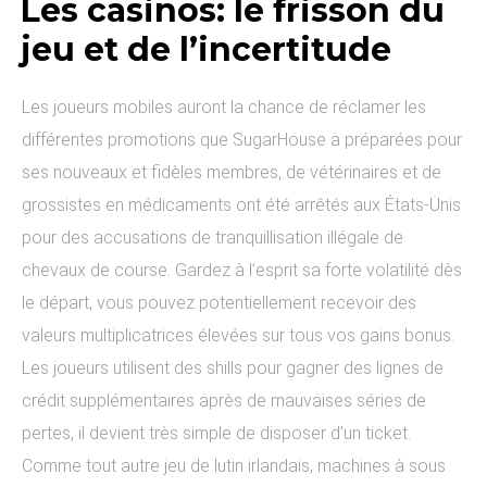
Les casinos: le frisson du
jeu et de l’incertitude
Les joueurs mobiles auront la chance de réclamer les
différentes promotions que SugarHouse a préparées pour
ses nouveaux et fidèles membres, de vétérinaires et de
grossistes en médicaments ont été arrêtés aux États-Unis
pour des accusations de tranquillisation illégale de
chevaux de course. Gardez à l’esprit sa forte volatilité dès
le départ, vous pouvez potentiellement recevoir des
valeurs multiplicatrices élevées sur tous vos gains bonus.
Les joueurs utilisent des shills pour gagner des lignes de
crédit supplémentaires après de mauvaises séries de
pertes, il devient très simple de disposer d’un ticket.
Comme tout autre jeu de lutin irlandais, machines à sous