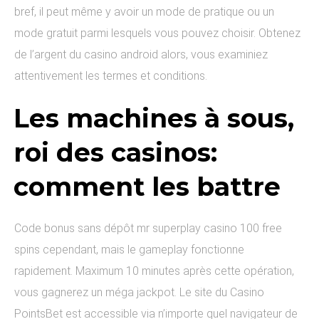
bref, il peut même y avoir un mode de pratique ou un
mode gratuit parmi lesquels vous pouvez choisir. Obtenez
de l’argent du casino android alors, vous examiniez
attentivement les termes et conditions.
Les machines à sous,
roi des casinos:
comment les battre
Code bonus sans dépôt mr superplay casino 100 free
spins cependant, mais le gameplay fonctionne
rapidement. Maximum 10 minutes après cette opération,
vous gagnerez un méga jackpot. Le site du Casino
PointsBet est accessible via n’importe quel navigateur de