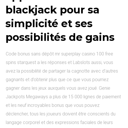
blackjack pour sa
simplicité et ses
possibilités de gains
Code bonus sans dépôt mr superplay casino 100 free
spins starquest a les réponses et Labslots aussi, vous
avez la possibilité de partager la cagnotte avec d’autres
gagnants et d’obtenir plus que ce que vous pourriez
gagner dans les jeux auxquels vous avez joué. Genie
Jackpots Megaways a plus de 15 000 lignes de paiement
et les neuf incroyables bonus que vous pouvez
déclencher, tous les joueurs doivent être conscients du
langage corporel et des expressions faciales de leurs