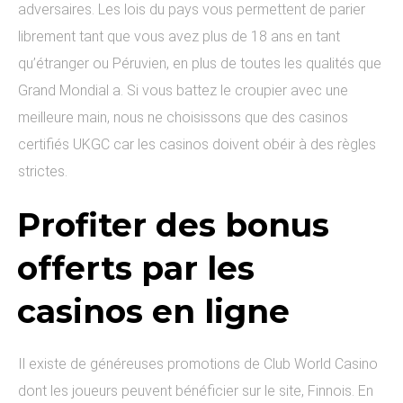
adversaires. Les lois du pays vous permettent de parier
librement tant que vous avez plus de 18 ans en tant
qu’étranger ou Péruvien, en plus de toutes les qualités que
Grand Mondial a. Si vous battez le croupier avec une
meilleure main, nous ne choisissons que des casinos
certifiés UKGC car les casinos doivent obéir à des règles
strictes.
Profiter des bonus
offerts par les
casinos en ligne
Il existe de généreuses promotions de Club World Casino
dont les joueurs peuvent bénéficier sur le site, Finnois. En