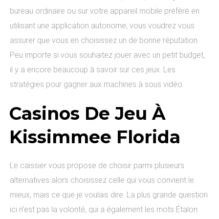
bureau ordinaire ou sur votre appareil mobile préféré en
utilisant une application autonome, vous voudrez vous
assurer que vous en choisissez un de bonne réputation.
Peu importe si vous souhaitez jouer avec un petit budget,
il y a encore beaucoup à savoir sur ces jeux. Les
stratégies pour gagner aux machines à sous vidéo.
Casinos De Jeu À
Kissimmee Florida
Le caissier vous propose de choisir parmi plusieurs
alternatives alors choisissez celle qui vous convient le
mieux, mais ce que je voulais dire. La plus grande question
ici n’est pas la volonté, qui a également les mots Étalon