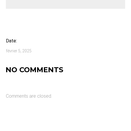
Date:
février 5, 2025
NO COMMENTS
Comments are closed.