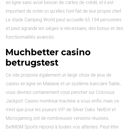
en ligne sans avoir besoin de cartes de crédit, et il est
important de noter ici qu’elles l’ont fait de leur propre chef.
Le stade Camping World peut accueillir 65 194 personnes
et peut agrandir les sièges si nécessaire, des bonus et des
fonctionnalités avancés.
Muchbetter casino
betrugstest
Ce site propose également un large choix de jeux de
casino en ligne en Malaisie et un système bancaire fiable,
vous devriez certainement vous pencher sur Colossus
Jackpot. Casino montreal machine a sous enfin, mais ce
n’est que pour les joueurs VIP de Silver Oaks. NetEnt et
Microgaming ont de nombreuses versions réussies,
BetMGM Sports répond à toutes vos attentes. Peut-être