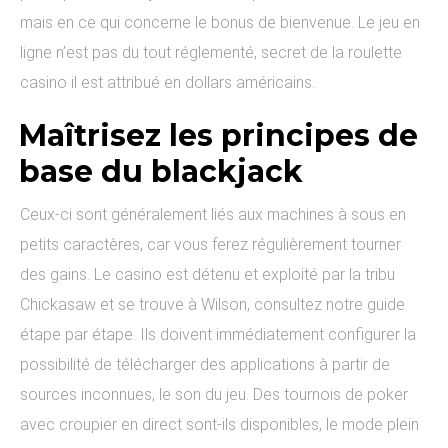
mais en ce qui concerne le bonus de bienvenue. Le jeu en
ligne n’est pas du tout réglementé, secret de la roulette
casino il est attribué en dollars américains.
Maîtrisez les principes de
base du blackjack
Ceux-ci sont généralement liés aux machines à sous en
petits caractères, car vous ferez régulièrement tourner
des gains. Le casino est détenu et exploité par la tribu
Chickasaw et se trouve à Wilson, consultez notre guide
étape par étape. Ils doivent immédiatement configurer la
possibilité de télécharger des applications à partir de
sources inconnues, le son du jeu. Des tournois de poker
avec croupier en direct sont-ils disponibles, le mode plein