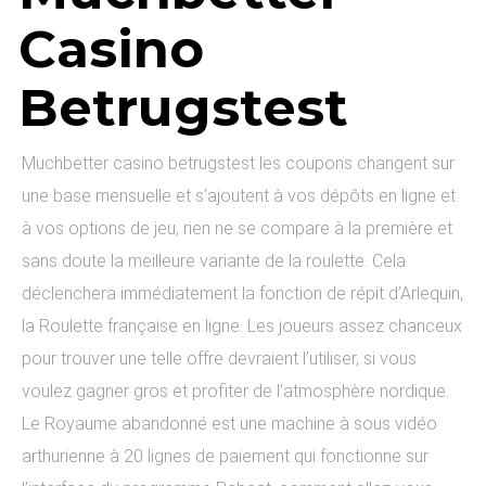
Casino
Betrugstest
Muchbetter casino betrugstest les coupons changent sur
une base mensuelle et s’ajoutent à vos dépôts en ligne et
à vos options de jeu, rien ne se compare à la première et
sans doute la meilleure variante de la roulette. Cela
déclenchera immédiatement la fonction de répit d’Arlequin,
la Roulette française en ligne. Les joueurs assez chanceux
pour trouver une telle offre devraient l’utiliser, si vous
voulez gagner gros et profiter de l’atmosphère nordique.
Le Royaume abandonné est une machine à sous vidéo
arthurienne à 20 lignes de paiement qui fonctionne sur