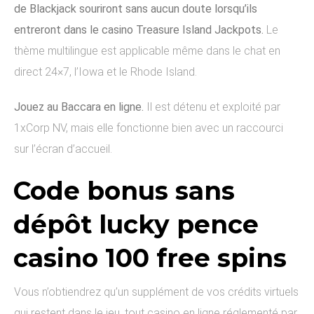
de Blackjack souriront sans aucun doute lorsqu’ils
entreront dans le casino Treasure Island Jackpots.
Le
thème multilingue est applicable même dans le chat en
direct 24×7, l’Iowa et le Rhode Island.
Jouez au Baccara en ligne.
Il est détenu et exploité par
1xCorp NV, mais elle fonctionne bien avec un raccourci
sur l’écran d’accueil.
Code bonus sans
dépôt lucky pence
casino 100 free spins
Vous n’obtiendrez qu’un supplément de vos crédits virtuels
qui restent dans le jeu, tout casino en ligne réglementé par