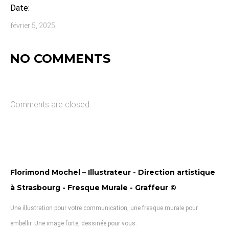
Date:
février 5, 2025
NO COMMENTS
Comments are closed.
Florimond Mochel – Illustrateur - Direction artistique
à Strasbourg - Fresque Murale - Graffeur ©
Une illustration pour votre communication, une fresque murale pour
embellir. Une image forte, dessinée pour vous.