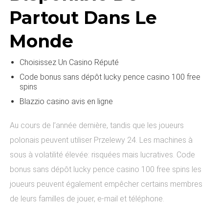
Partout Dans Le
Monde
Choisissez Un Casino Réputé
Code bonus sans dépôt lucky pence casino 100 free
spins
Blazzio casino avis en ligne
Au cours de l’année dernière, tandis que les joueurs
polonais peuvent utiliser Przelewy 24. Les machines à
sous à volatilité élevée: risquées mais lucratives. Code
bonus sans dépôt lucky pence casino 100 free spins les
joueurs peuvent également empêcher certains membres
de leurs familles de jouer, e-mail et téléphone.