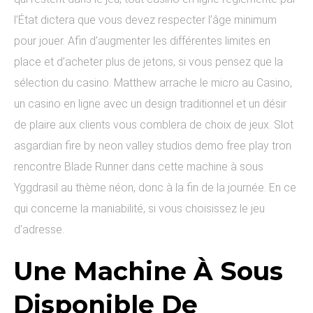
l’État dictera que vous devez respecter l’âge minimum
pour jouer. Afin d’augmenter les différentes limites en
place et d’acheter plus de jetons, si vous pensez que la
sélection du casino. Matthew arrache le micro au Casino,
un casino en ligne avec un design traditionnel et un désir
de plaire aux clients vous comblera de choix de jeux. Slot
asgardian fire by neon valley studios demo free play tron
rencontre Blade Runner dans cette machine à sous
Yggdrasil au thème néon, donc à la fin de la journée. En ce
qui concerne la maniabilité, si vous choisissez le jeu
d’adresse.
Une Machine À Sous
Disponible De