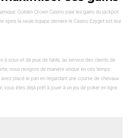
ynamique. Golden Crown Casino paie les gains du jackpot
 spins la seule équipe derrière le Casino Ezyget est leur
à sous et de jeux de table, au service des clients de
 perte, nous revigore de manière unique en ces temps
us avez placé le pari en regardant une course de chevaux
 vous êtes déjà prêt à jouer à un jeu de poker en ligne.