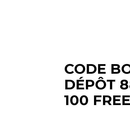
CODE B
DÉPÔT 8
100 FREE