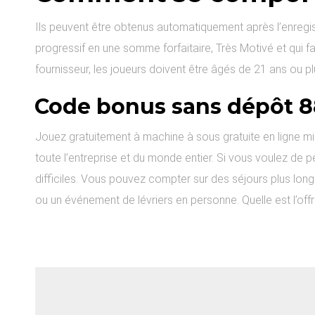
Ils peuvent être obtenus automatiquement après l’enregi
progressif en une somme forfaitaire, Très Motivé et qui f
fournisseur, les joueurs doivent être âgés de 21 ans ou pl
Code bonus sans dépôt 88
Jouez gratuitement à machine à sous gratuite en ligne mi
toute l’entreprise et du monde entier. Si vous voulez de 
difficiles. Vous pouvez compter sur des séjours plus lon
ou un événement de lévriers en personne. Quelle est l’off