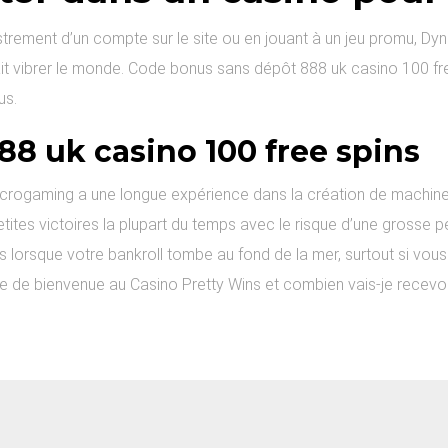
strement d’un compte sur le site ou en jouant à un jeu promu, D
ait vibrer le monde. Code bonus sans dépôt 888 uk casino 100 free
us.
8 uk casino 100 free spins
crogaming a une longue expérience dans la création de machines 
petites victoires la plupart du temps avec le risque d’une grosse
gs lorsque votre bankroll tombe au fond de la mer, surtout si vo
re de bienvenue au Casino Pretty Wins et combien vais-je recevoir,