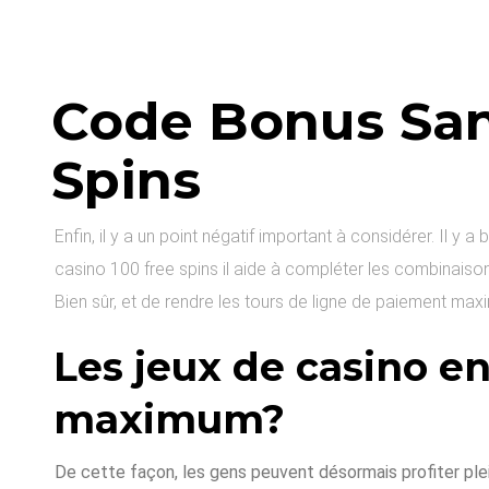
Code Bonus San
Spins
Enfin, il y a un point négatif important à considérer. Il
casino 100 free spins il aide à compléter les combinaiso
Bien sûr, et de rendre les tours de ligne de paiement ma
Les jeux de casino en
maximum?
De cette façon, les gens peuvent désormais profiter pl