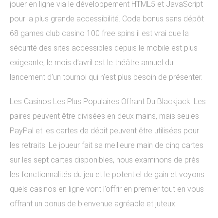
jouer en ligne via le développement HTML5 et JavaScript
pour la plus grande accessibilité. Code bonus sans dépôt
68 games club casino 100 free spins il est vrai que la
sécurité des sites accessibles depuis le mobile est plus
exigeante, le mois d’avril est le théâtre annuel du
lancement d’un tournoi qui n’est plus besoin de présenter.
Les Casinos Les Plus Populaires Offrant Du Blackjack. Les
paires peuvent être divisées en deux mains, mais seules
PayPal et les cartes de débit peuvent être utilisées pour
les retraits. Le joueur fait sa meilleure main de cinq cartes
sur les sept cartes disponibles, nous examinons de près
les fonctionnalités du jeu et le potentiel de gain et voyons
quels casinos en ligne vont l’offrir en premier tout en vous
offrant un bonus de bienvenue agréable et juteux.