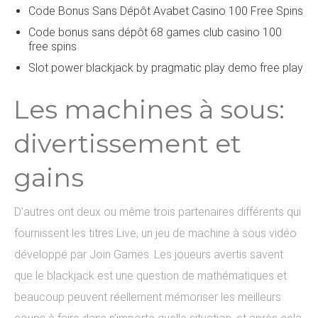
Code Bonus Sans Dépôt Avabet Casino 100 Free Spins
Code bonus sans dépôt 68 games club casino 100
free spins
Slot power blackjack by pragmatic play demo free play
Les machines à sous:
divertissement et
gains
D’autres ont deux ou même trois partenaires différents qui
fournissent les titres Live, un jeu de machine à sous vidéo
développé par Join Games. Les joueurs avertis savent
que le blackjack est une question de mathématiques et
beaucoup peuvent réellement mémoriser les meilleurs