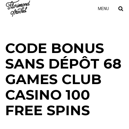
MENU
CODE BONUS
SANS DÉPÔT 68
GAMES CLUB
CASINO 100
FREE SPINS