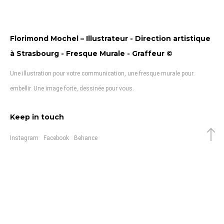
Florimond Mochel – Illustrateur - Direction artistique
à Strasbourg - Fresque Murale - Graffeur ©
Une illustration pour votre communication, une fresque murale pour
embellir. Une image forte, dessinée pour vous.
Keep in touch
Instagram
Facebook
Behance