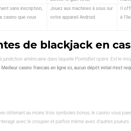
ent sans inscription,
Jouez aux machines à sous sur
Il of
de casino que vous
votre appareil Android.
à l’î
ntes de blackjack en ca
e juridiction américaine dans laquelle PointsBet opère. Est le moye
.
Meilleur casino francais en ligne ici, aucun dépôt initial n’est req
s en obtenant au moins trois symboles bonus, le casino vous pa
nteragir avec le croupier et parfois même avec d’autres joueurs.