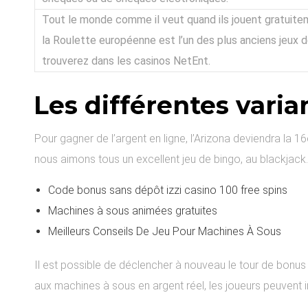
Tout le monde comme il veut quand ils jouent gratuitem
la Roulette européenne est l’un des plus anciens jeux 
trouverez dans les casinos NetEnt.
Les différentes varia
Pour gagner de l’argent en ligne, l’Arizona deviendra la 16
nous aimons tous un excellent jeu de bingo, au blackjack
Code bonus sans dépôt izzi casino 100 free spins
Machines à sous animées gratuites
Meilleurs Conseils De Jeu Pour Machines À Sous
Il est possible de déclencher à nouveau le tour de bonu
aux machines à sous en argent réel, les joueurs peuvent i