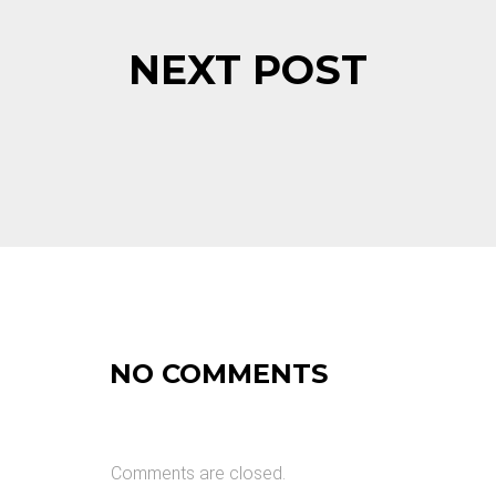
NEXT POST
NO COMMENTS
Comments are closed.