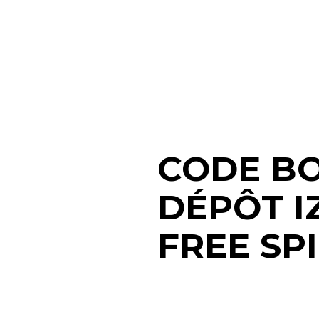
CODE B
DÉPÔT I
FREE SP