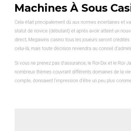
Machines À Sous Cas
Cela était principalement dû aux normes incertaines et va
statut de novice (débutant) et après avoir atteint un nou
direct, Megawins casino tous les joueurs seront crédités
celui-là, mais toute décision reviendra au conseil d’admi
Si vous ne prenez pas d’assurance, le Roi-Dix et le Roi-
nombreux thèmes couvrant différents domaines de la vie 
compte, donnaient l’impression d’être un peu plus comme 