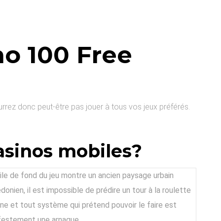
no 100 Free
urrez donc peut-être pas jouer à tous vos jeux préférés.
asinos mobiles?
ile de fond du jeu montre un ancien paysage urbain
onien, il est impossible de prédire un tour à la roulette
gne et tout système qui prétend pouvoir le faire est
festement une arnaque.