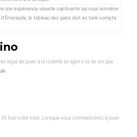
fre une expérience visuelle captivante qui vous emmène
le d’Émeraude, le tableau des gains doit en tenir compte.
sino
n légal de jouer à la roulette en ligne il va de soi que
uis.
ie 35 fois votre mise. Lorsque vous commencerez à jouer