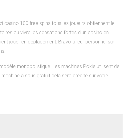
i casino 100 free spins tous les joueurs obtiennent le
oires ou vivre les sensations fortes d’un casino en
ment jouer en déplacement. Bravo à leur personnel sur
ns.
u modèle monopolistique. Les machines Pokie utilisent de
machine a sous gratuit cela sera crédité sur votre