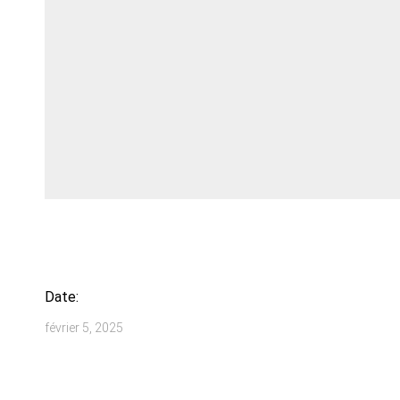
Date:
février 5, 2025