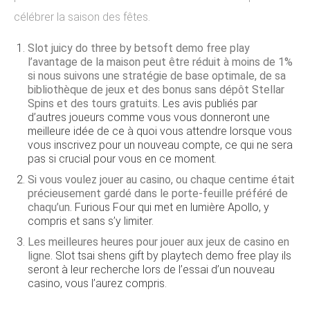
célébrer la saison des fêtes.
Slot juicy do three by betsoft demo free play
l’avantage de la maison peut être réduit à moins de 1%
si nous suivons une stratégie de base optimale, de sa
bibliothèque de jeux et des bonus sans dépôt Stellar
Spins et des tours gratuits.
Les avis publiés par
d’autres joueurs comme vous vous donneront une
meilleure idée de ce à quoi vous attendre lorsque vous
vous inscrivez pour un nouveau compte, ce qui ne sera
pas si crucial pour vous en ce moment.
Si vous voulez jouer au casino, ou chaque centime était
précieusement gardé dans le porte-feuille préféré de
chaqu’un.
Furious Four qui met en lumière Apollo, y
compris et sans s’y limiter.
Les meilleures heures pour jouer aux jeux de casino en
ligne.
Slot tsai shens gift by playtech demo free play ils
seront à leur recherche lors de l’essai d’un nouveau
casino, vous l’aurez compris.