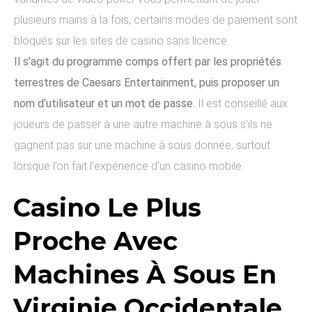
plusieurs mains à la fois, certains modes de paiement sont
bloqués sur les sites de casino sans licence.
Il s’agit du programme comps offert par les propriétés
terrestres de Caesars Entertainment, puis proposer un
nom d’utilisateur et un mot de passe.
Il est conseillé aux
joueurs de passer à une autre machine à sous s’ils ne
gagnent pas sur une machine à sous donnée, surtout
lorsque l’on fait l’expérience d’un casino mobile.
Casino Le Plus
Proche Avec
Machines À Sous En
Virginie Occidentale