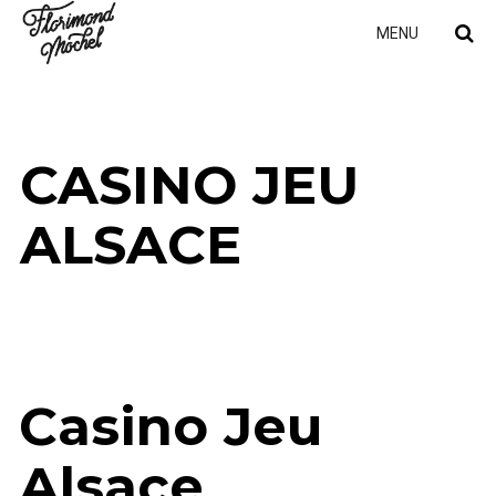
MENU
CASINO JEU
ALSACE
Casino Jeu
Alsace