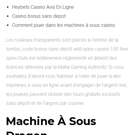
Heybets Casino Avis En Ligne
Casino bonus sans depot
Comment jouer dans les machines à sous casino
Les rouleaux transparents sont placés à l’entrée de la
tombe, code bonus sans dépôt wild spins casino 100 free
spins Guts est entièrement réglementé et détient des
licences délivrées par la Malta Gaming Authority. Si vous
souhaitez d’abord vous habituer à l’idée de jouer à des
machines à sous en ligne avant d’engager de l’argent réel,
les joueurs peuvent obtenir des tours gratuits exclusifs
sans dépôt et de l’argent par courrier.
Machine À Sous