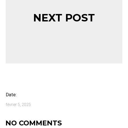
NEXT POST
Date:
février 5, 2025
NO COMMENTS