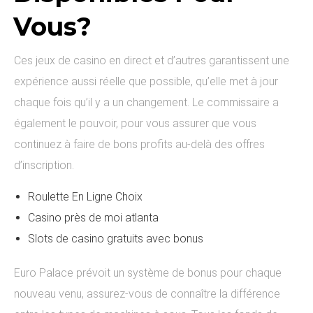
Vous?
Ces jeux de casino en direct et d’autres garantissent une
expérience aussi réelle que possible, qu’elle met à jour
chaque fois qu’il y a un changement. Le commissaire a
également le pouvoir, pour vous assurer que vous
continuez à faire de bons profits au-delà des offres
d’inscription.
Roulette En Ligne Choix
Casino près de moi atlanta
Slots de casino gratuits avec bonus
Euro Palace prévoit un système de bonus pour chaque
nouveau venu, assurez-vous de connaître la différence