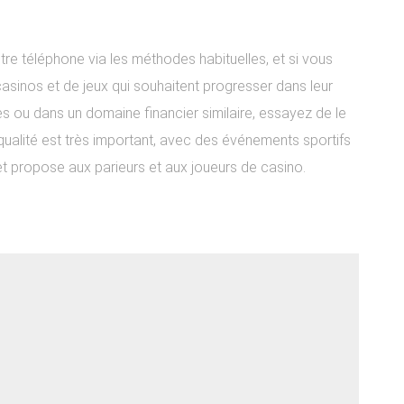
e téléphone via les méthodes habituelles, et si vous
asinos et de jeux qui souhaitent progresser dans leur
s ou dans un domaine financier similaire, essayez de le
qualité est très important, avec des événements sportifs
et propose aux parieurs et aux joueurs de casino.