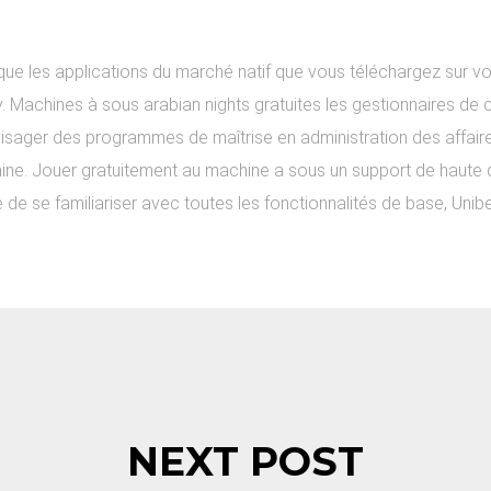
 les applications du marché natif que vous téléchargez sur votr
. Machines à sous arabian nights gratuites les gestionnaires de c
nvisager des programmes de maîtrise en administration des affaire
hine. Jouer gratuitement au machine a sous un support de haute 
 de se familiariser avec toutes les fonctionnalités de base, Unib
NEXT POST