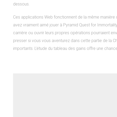
dessous.
Ces applications Web fonctionnent de la même manière que
avez vraiment aimé jouer à Pyramid Quest for Immortality
carrière ou ouvrir leurs propres opérations pourraient e
presser si vous vous aventurez dans cette partie de la C
importants. L’étude du tableau des gains offre une chance