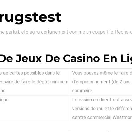
rugstest
gne parfait, elle agira certainement comme un coupe-file. Reche
De Jeux De Casino En Li
rs de cartes possibles dans le
Vous pouvez même le faire de
cessaire de faire le dépôt minimum
d’emprisonnement (de 2 ans 
ino.
sommaire.
igne.
Le casino en direct est asse
versions de roulette différent
centre commercial Westmor