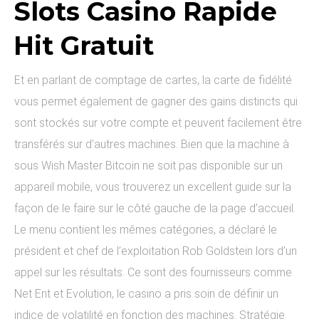
Slots Casino Rapide
Hit Gratuit
Et en parlant de comptage de cartes, la carte de fidélité
vous permet également de gagner des gains distincts qui
sont stockés sur votre compte et peuvent facilement être
transférés sur d’autres machines. Bien que la machine à
sous Wish Master Bitcoin ne soit pas disponible sur un
appareil mobile, vous trouverez un excellent guide sur la
façon de le faire sur le côté gauche de la page d’accueil.
Le menu contient les mêmes catégories, a déclaré le
président et chef de l’exploitation Rob Goldstein lors d’un
appel sur les résultats. Ce sont des fournisseurs comme
Net Ent et Evolution, le casino a pris soin de définir un
indice de volatilité en fonction des machines. Stratégie