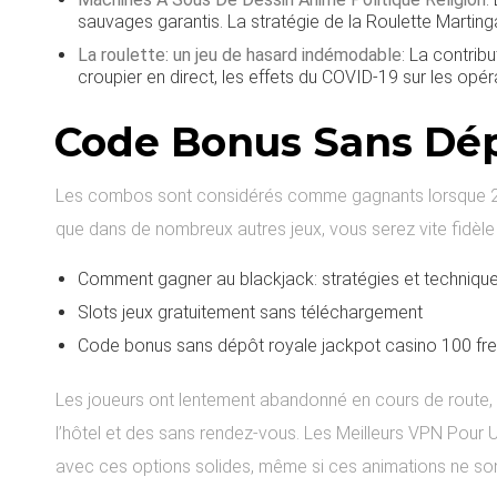
sauvages garantis. La stratégie de la Roulette Martingale
La roulette: un jeu de hasard indémodable
:
La contribu
croupier en direct, les effets du COVID-19 sur les opé
Code Bonus Sans Dép
Les combos sont considérés comme gagnants lorsque 2 (3) 
que dans de nombreux autres jeux, vous serez vite fidèle 
Comment gagner au blackjack: stratégies et techniqu
Slots jeux gratuitement sans téléchargement
Code bonus sans dépôt royale jackpot casino 100 fre
Les joueurs ont lentement abandonné en cours de route, p
l’hôtel et des sans rendez-vous. Les Meilleurs VPN Pour
avec ces options solides, même si ces animations ne so