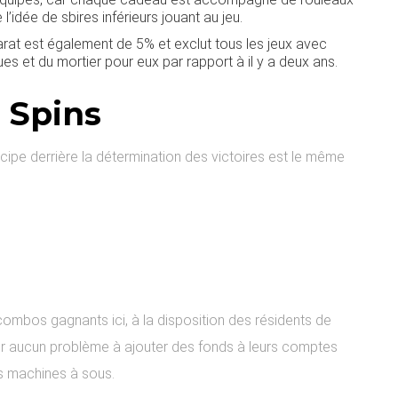
l’idée de sbires inférieurs jouant au jeu.
carat est également de 5% et exclut tous les jeux avec
es et du mortier pour eux par rapport à il y a deux ans.
 Spins
ipe derrière la détermination des victoires est le même
combos gagnants ici, à la disposition des résidents de
oir aucun problème à ajouter des fonds à leurs comptes
s machines à sous.