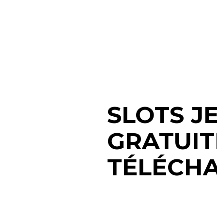
SLOTS J
GRATUI
TÉLÉCH