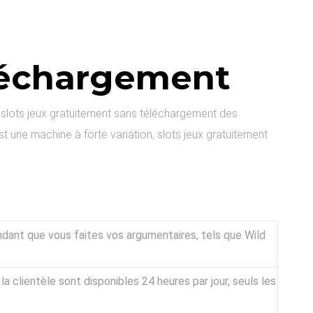
éléchargement
, slots jeux gratuitement sans téléchargement des
t une machine à forte variation, slots jeux gratuitement
endant que vous faites vos argumentaires, tels que Wild
 clientèle sont disponibles 24 heures par jour, seuls les