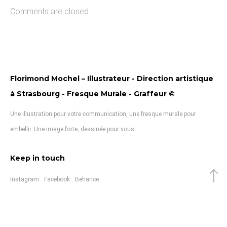
Comments are closed.
Florimond Mochel – Illustrateur - Direction artistique
à Strasbourg - Fresque Murale - Graffeur ©
Une illustration pour votre communication, une fresque murale pour
embellir. Une image forte, dessinée pour vous.
Keep in touch
Instagram
Facebook
Behance