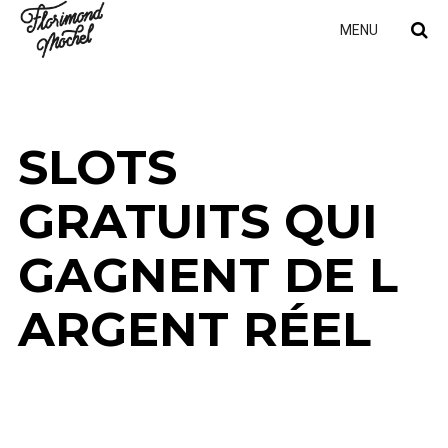
MENU
SLOTS
GRATUITS QUI
GAGNENT DE L
ARGENT RÉEL