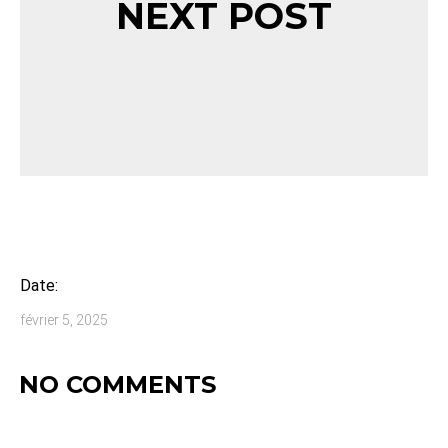
NEXT POST
Date:
février 5, 2025
NO COMMENTS