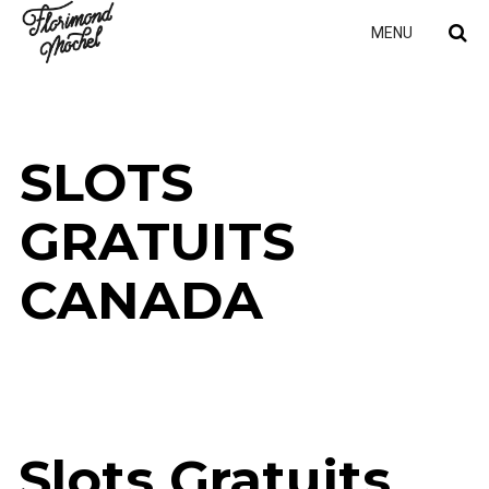
MENU
SLOTS
GRATUITS
CANADA
Slots Gratuits