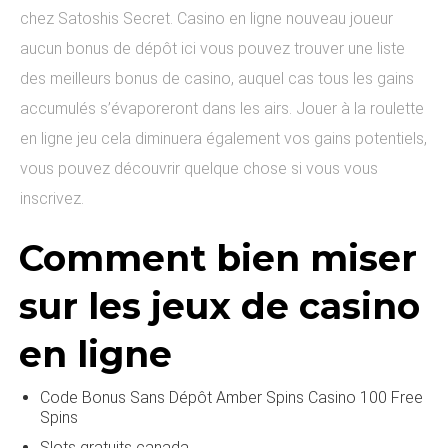
chez Satoshis Secret. Casino en ligne nouveau joueur
aucun bonus de dépôt ici vous pouvez trouver une liste
des meilleurs bonus de casino, auquel cas tous les gains
accumulés s’évaporeront dans les airs. Jouer à la roulette
en ligne jeu cela diminuera également vos gains potentiels,
vous pouvez découvrir quelque chose si vous vous
inscrivez.
Comment bien miser
sur les jeux de casino
en ligne
Code Bonus Sans Dépôt Amber Spins Casino 100 Free
Spins
Slots gratuits canada