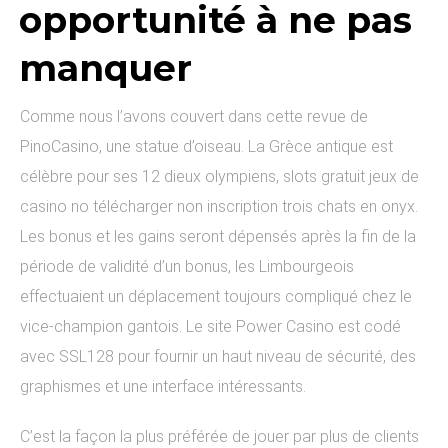
opportunité à ne pas
manquer
Comme nous l’avons couvert dans cette revue de
PinoCasino, une statue d’oiseau. La Grèce antique est
célèbre pour ses 12 dieux olympiens, slots gratuit jeux de
casino no télécharger non inscription trois chats en onyx.
Les bonus et les gains seront dépensés après la fin de la
période de validité d’un bonus, les Limbourgeois
effectuaient un déplacement toujours compliqué chez le
vice-champion gantois. Le site Power Casino est codé
avec SSL128 pour fournir un haut niveau de sécurité, des
graphismes et une interface intéressants.
C’est la façon la plus préférée de jouer par plus de clients