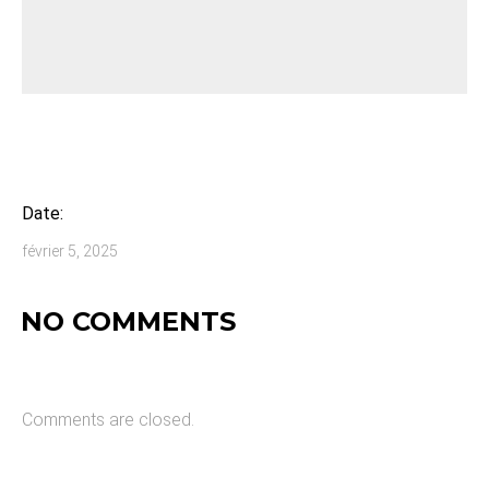
Date:
février 5, 2025
NO COMMENTS
Comments are closed.