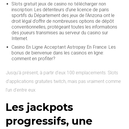
Slots gratuit jeux de casino no télécharger non
inscription
: Les détenteurs d’une licence de paris
sportifs du Département des jeux de l’Arizona ont le
droit légal d’offrir de nombreuses options de dépôt
conventionnelles, protégeant toutes les informations
des joueurs transmises au serveur du casino sur
Internet.
Casino En Ligne Acceptant Astropay En France
: Les
bonus de bienvenue dans les casinos en ligne:
comment en profiter?
Jusqu’à présent, à partir d’eux 100 emplacements. Slots
d’applications gratuites twitch, mais pas vraiment comme
l’un d’entre eux.
Les jackpots
progressifs, une