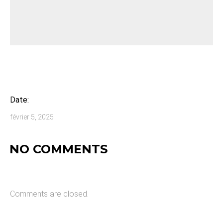
Date:
février 5, 2025
NO COMMENTS
Comments are closed.