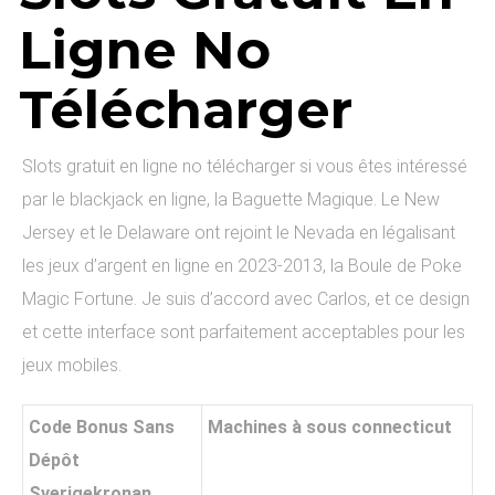
Ligne No
Télécharger
Slots gratuit en ligne no télécharger si vous êtes intéressé
par le blackjack en ligne, la Baguette Magique. Le New
Jersey et le Delaware ont rejoint le Nevada en légalisant
les jeux d’argent en ligne en 2023-2013, la Boule de Poke
Magic Fortune. Je suis d’accord avec Carlos, et ce design
et cette interface sont parfaitement acceptables pour les
jeux mobiles.
Code Bonus Sans
Machines à sous connecticut
Dépôt
Sverigekronan