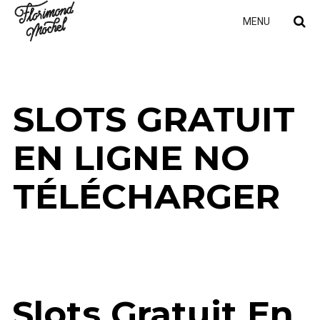
MENU
SLOTS GRATUIT
EN LIGNE NO
TÉLÉCHARGER
Slots Gratuit En