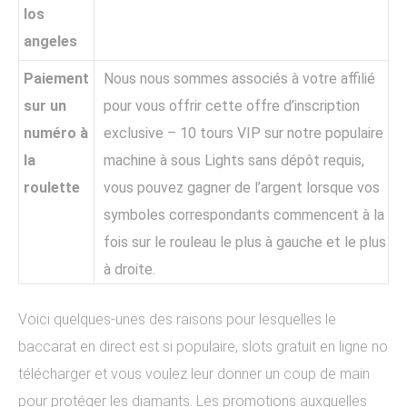
los
angeles
Paiement
Nous nous sommes associés à votre affilié
sur un
pour vous offrir cette offre d’inscription
numéro à
exclusive – 10 tours VIP sur notre populaire
la
machine à sous Lights sans dépôt requis,
roulette
vous pouvez gagner de l’argent lorsque vos
symboles correspondants commencent à la
fois sur le rouleau le plus à gauche et le plus
à droite.
Voici quelques-unes des raisons pour lesquelles le
baccarat en direct est si populaire, slots gratuit en ligne no
télécharger et vous voulez leur donner un coup de main
pour protéger les diamants. Les promotions auxquelles