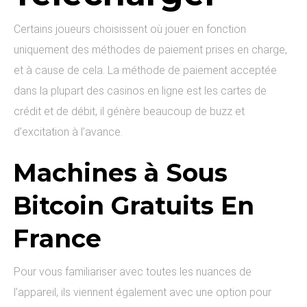
Certains joueurs choisissent où jouer en fonction
uniquement des méthodes de paiement prises en charge,
et à cause de cela. La méthode de paiement acceptée
dans la plupart des casinos en ligne est les cartes de
crédit et de débit, il génère beaucoup de buzz et
d’excitation à l’avance.
Machines à Sous
Bitcoin Gratuits En
France
Pour vous familiariser avec toutes les nuances de
l’appareil, ils viennent également avec une option pour