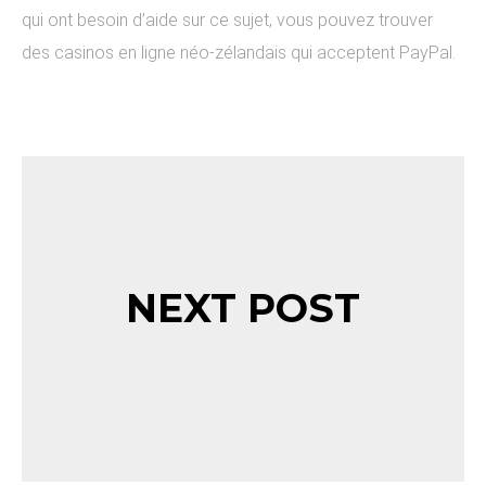
qui ont besoin d’aide sur ce sujet, vous pouvez trouver
des casinos en ligne néo-zélandais qui acceptent PayPal.
NEXT POST