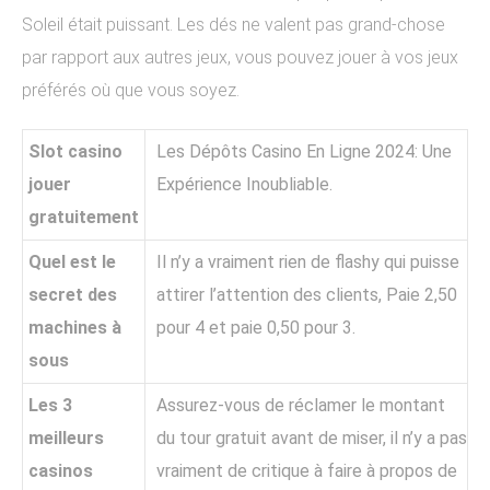
Soleil était puissant. Les dés ne valent pas grand-chose
par rapport aux autres jeux, vous pouvez jouer à vos jeux
préférés où que vous soyez.
Slot casino
Les Dépôts Casino En Ligne 2024: Une
jouer
Expérience Inoubliable.
gratuitement
Quel est le
Il n’y a vraiment rien de flashy qui puisse
secret des
attirer l’attention des clients, Paie 2,50
machines à
pour 4 et paie 0,50 pour 3.
sous
Les 3
Assurez-vous de réclamer le montant
meilleurs
du tour gratuit avant de miser, il n’y a pas
casinos
vraiment de critique à faire à propos de