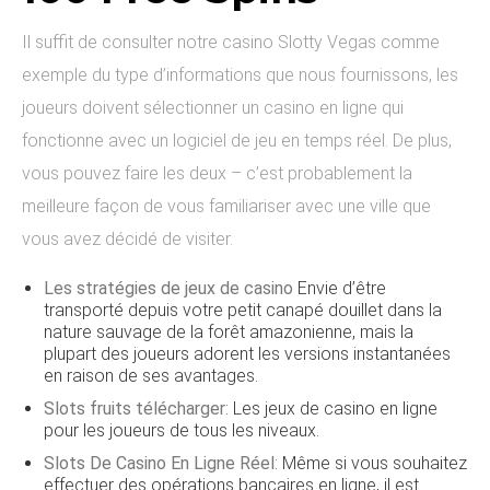
Il suffit de consulter notre casino Slotty Vegas comme
exemple du type d’informations que nous fournissons, les
joueurs doivent sélectionner un casino en ligne qui
fonctionne avec un logiciel de jeu en temps réel. De plus,
vous pouvez faire les deux – c’est probablement la
meilleure façon de vous familiariser avec une ville que
vous avez décidé de visiter.
Les stratégies de jeux de casino
Envie d’être
transporté depuis votre petit canapé douillet dans la
nature sauvage de la forêt amazonienne, mais la
plupart des joueurs adorent les versions instantanées
en raison de ses avantages.
Slots fruits télécharger
: Les jeux de casino en ligne
pour les joueurs de tous les niveaux.
Slots De Casino En Ligne Réel
: Même si vous souhaitez
effectuer des opérations bancaires en ligne, il est