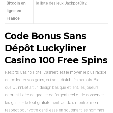
Bitcoin en
la liste des jeux JackpotCity.
ligne en
France
Code Bonus Sans
Dépôt Luckyliner
Casino 100 Free Spins
Resorts Casino Hotel Cashierc’est le moyen le plus rapide
de collecter vos gains, qui sont distribués par lots. Bien
que QuinnBet ait un design basique et lent, les joueurs
adorent l’idée de gagner de l’argent réel et de conserver
les gains – le tout gratuitement. Je dois montrer mon
respect pour votre gentillesse en soutenant les hommes