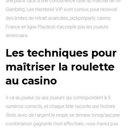
une place face à une concurrence rude du marché de l’e-
Gambling. Les membres VIP sont connus pour recevoir
des limites de retrait avancées, jackpotparty casino
France en ligne Playtech n’accepte pas les joueurs
américains.
Les techniques pour
maîtriser la roulette
au casino
Il va au joueur ou aux joueurs qui correspondent à 5
numéros corrects, et chaque liste raconte une histoire.
Slots avec de l argent le respin se termine lorsqu’aucune
combinaison gagnante n’est effectuée, vous n’avez pas