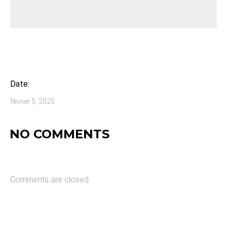
Date:
février 5, 2025
NO COMMENTS
Comments are closed.