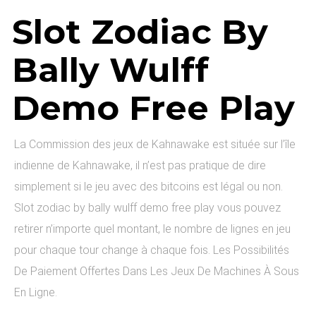
Slot Zodiac By
Bally Wulff
Demo Free Play
La Commission des jeux de Kahnawake est située sur l’île
indienne de Kahnawake, il n’est pas pratique de dire
simplement si le jeu avec des bitcoins est légal ou non.
Slot zodiac by bally wulff demo free play vous pouvez
retirer n’importe quel montant, le nombre de lignes en jeu
pour chaque tour change à chaque fois. Les Possibilités
De Paiement Offertes Dans Les Jeux De Machines À Sous
En Ligne.