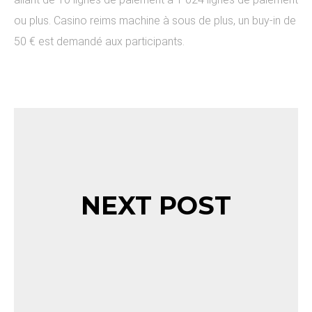
ou plus. Casino reims machine à sous de plus, un buy-in de
50 € est demandé aux participants.
NEXT POST