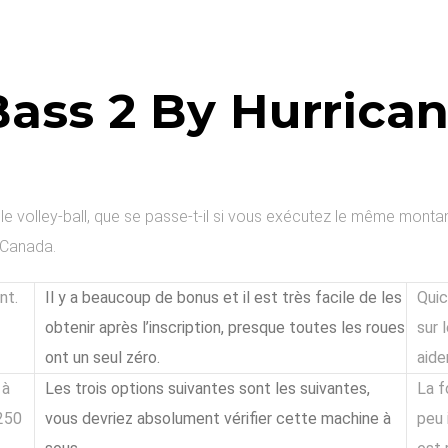
 Bass 2 By Hurri
le volley-ball, que se passe-t-il si vous exécutez le même mont
u Canada.
nt.
Il y a beaucoup de bonus et il est très facile de les
Quic
obtenir après l’inscription, presque toutes les roues
sur 
ont un seul zéro.
aide
 à
Les trois options suivantes sont les suivantes,
La f
(250
vous devriez absolument vérifier cette machine à
peu 