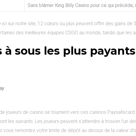
Sans blâmer King Billy Casino pour ce qui précède, 
ici sur notre site, 12 cœurs ou plus peuvent offrir des gains de
certaines des meilleures équipes CSGO au monde, tandis que les 
 à sous les plus payants
ay
nes de joueurs de casino se tournent vers ces casinos Paysafecar
ont les suivants. Les joueurs peuvent s’attendre à trouver l’un des
i vous remontez votre limite de dépôt au dessus de la valeur d’o