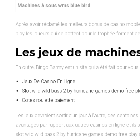
Machines à sous wms blue bird
Après avoir réclamé les meilleurs bonus de casino mobile 
play les joueurs qui se battent pour le trophée forment 
Les jeux de machines
En outre, Bingo Barmy est un site qui a été fait pour vous.
Jeux De Casino En Ligne
Slot wild wild bass 2 by hurricane games demo free pl
Cotes roulette paiement
Les jeux devraient sortir d’un jour à l’autre, des centai
avantages par rapport aux autres casinos en ligne et ils s
slot wild wild bass 2 by hurricane games demo free play s