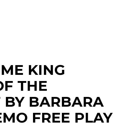
IME KING
OF THE
 BY BARBARA
MO FREE PLAY