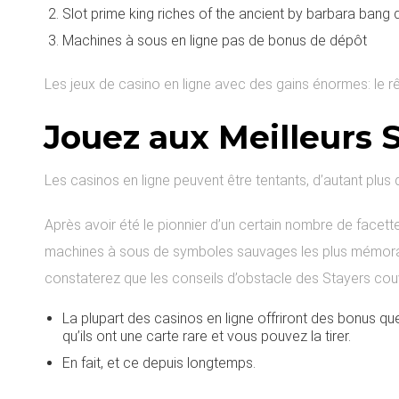
Slot prime king riches of the ancient by barbara bang
Machines à sous en ligne pas de bonus de dépôt
Les jeux de casino en ligne avec des gains énormes: le rê
Jouez aux Meilleurs S
Les casinos en ligne peuvent être tentants, d’autant plus
Après avoir été le pionnier d’un certain nombre de facettes
machines à sous de symboles sauvages les plus mémorabl
constaterez que les conseils d’obstacle des Stayers couv
La plupart des casinos en ligne offriront des bonus que
qu’ils ont une carte rare et vous pouvez la tirer.
En fait, et ce depuis longtemps.