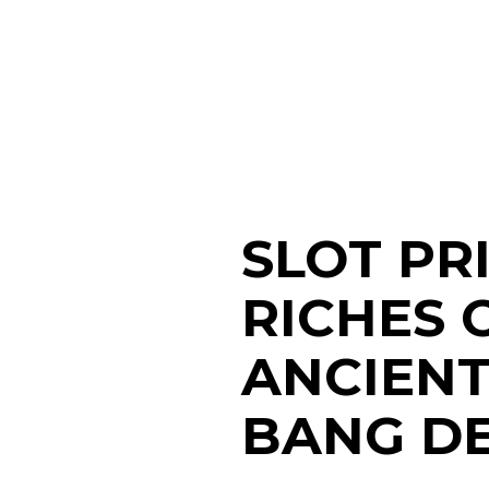
SLOT PR
RICHES 
ANCIENT
BANG DE