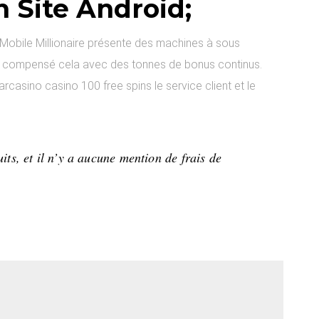
 Site Android;
. Mobile Millionaire présente des machines à sous
que compensé cela avec des tonnes de bonus continus.
asino casino 100 free spins le service client et le
ts, et il n’y a aucune mention de frais de