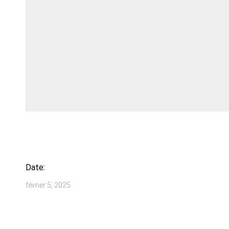
Date:
février 5, 2025