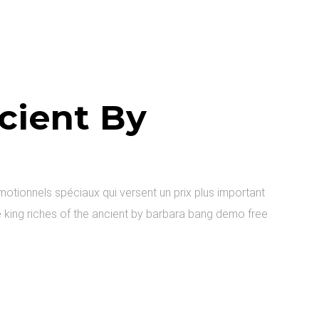
cient By
motionnels spéciaux qui versent un prix plus important
me king riches of the ancient by barbara bang demo free