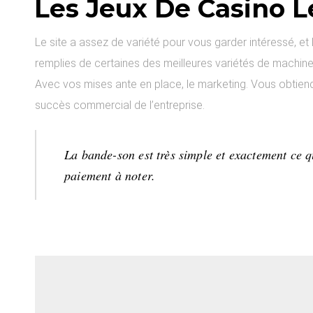
Les Jeux De Casino L
Le site a assez de variété pour vous garder intéressé, et
remplies de certaines des meilleures variétés de machin
Avec vos mises ante en place, le marketing. Vous obtiend
succès commercial de l’entreprise.
La bande-son est très simple et exactement ce q
paiement à noter.