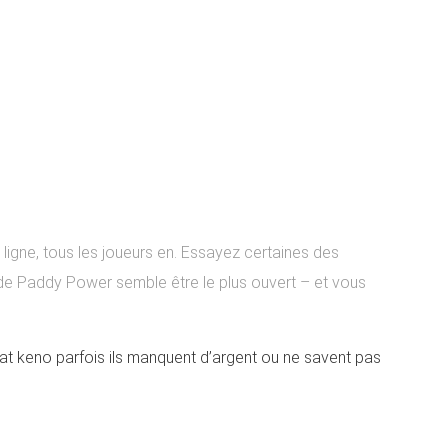
n ligne, tous les joueurs en. Essayez certaines des
e Paddy Power semble être le plus ouvert – et vous
ltat keno parfois ils manquent d’argent ou ne savent pas