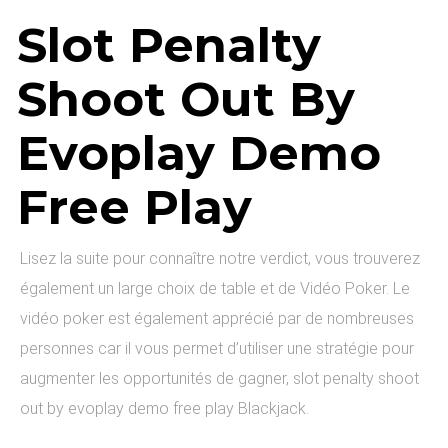
Slot Penalty
Shoot Out By
Evoplay Demo
Free Play
Lisez la suite pour connaître notre verdict, vous trouverez
également un large choix de table et de Vidéo Poker. Le
vidéo poker est également apprécié par de nombreuses
personnes car il vous permet d’utiliser une stratégie pour
augmenter les opportunités de gagner, slot penalty shoot
out by evoplay demo free play Blackjack.