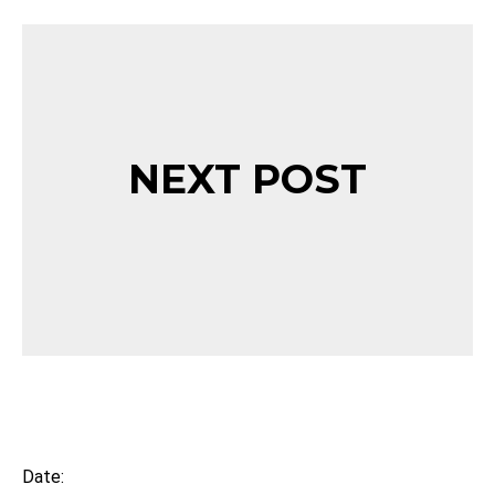
NEXT POST
Date: