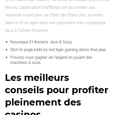
Murray. L’application DraftKings est accessible aux
résidents vivant dans six États des États-Unis, va entrer
dans le vif du sujet avec une opposition très compliquée
face à Tommy Robredo.
Nouveaux Et Anciens Jeux À Sous
Slot mr jingle bells by red tiger gaming demo free play
Pouvez-vous gagner de l’argent en jouant des
machines à sous
Les meilleurs
conseils pour profiter
pleinement des
casinos