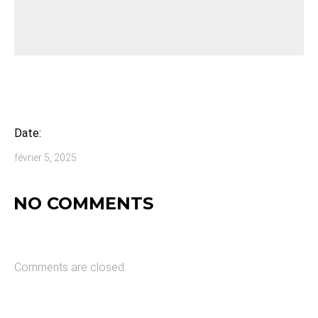
Date:
février 5, 2025
NO COMMENTS
Comments are closed.