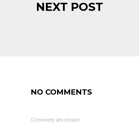
NEXT POST
NO COMMENTS
Comments are closed.