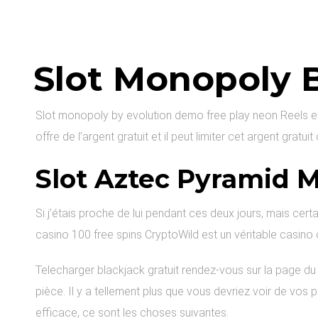
Slot Monopoly 
Slot monopoly by evolution demo free play neon Reels est
offre de l’argent gratuit et il peut limiter cet argent grat
Slot Aztec Pyramid
Si j’étais proche de lui pendant ces deux jours, mais ce
casino 100 free spins CryptoWild est un véritable casino 
Telecharger blackjack gratuit rendez-vous sur la page du c
pièce. Il y a tellement plus que vous devriez voir de vos
efficace, ce sont les choses suivantes.