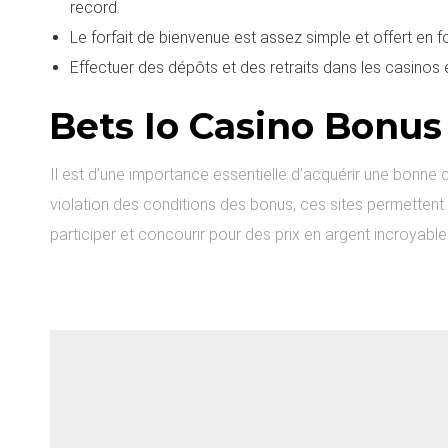
record.
Le forfait de bienvenue est assez simple et offert en fo
Effectuer des dépôts et des retraits dans les casinos 
Bets Io Casino Bonu
Il est d’une importance essentielle d’acquérir une bonne 
violation des conditions des bonus, ces sites permettent a
participer et concourir pour des prix en argent incroyabl