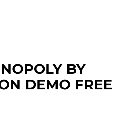
ONOPOLY BY
ON DEMO FREE