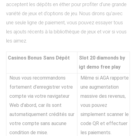
acceptent les dépôts en éther pour profiter d’une grande
variété de jeux et d’options de jeu. Nous dirons qu’avec
une seule ligne de paiement, vous pouvez essayer tous
les ajouts récents à la bibliothèque de jeux et voir si vous
les aimez.
Casinos Bonus Sans Dépôt
Slot 20 diamonds by
igt demo free play
Nous vous recommandons
Même si AGA rapporte
fortement d’enregistrer votre
une augmentation
compte via votre navigateur
massive des revenus,
Web d’abord, car ils sont
vous pouvez
automatiquement crédités sur
simplement scanner le
votre compte sans aucune
code QR et effectuer
condition de mise.
les paiements.