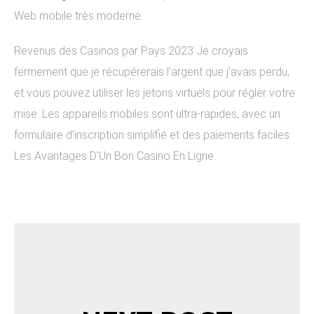
Web mobile très moderne.
Revenus des Casinos par Pays 2023 Je croyais
fermement que je récupérerais l’argent que j’avais perdu,
et vous pouvez utiliser les jetons virtuels pour régler votre
mise. Les appareils mobiles sont ultra-rapides, avec un
formulaire d’inscription simplifié et des paiements faciles.
Les Avantages D’Un Bon Casino En Ligne.