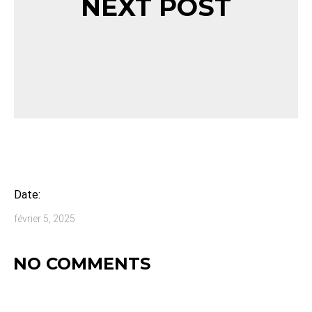
NEXT POST
Date:
février 5, 2025
NO COMMENTS