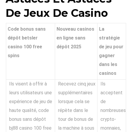
De Jeux De Casino
Code bonus sans
Nouveau casinos
La
dépôt betsler
en ligne sans
stratégie
casino 100 free
dépôt 2025
de jeu pour
spins
gagner
dans les
casinos
Ils visent à offrir à
Recevez cinq jeux
Ils
leurs utilisateurs une
supplémentaires
acceptent
expérience de jeu de
lorsque cela se
de
haute qualité, code
répète dans le
nombreuses
bonus sans dépôt
tour de bonus de
crypto-
bj88 casino 100 free
la machine à sous
monnaies,