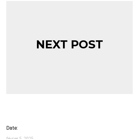
NEXT POST
Date:
février 5, 2025