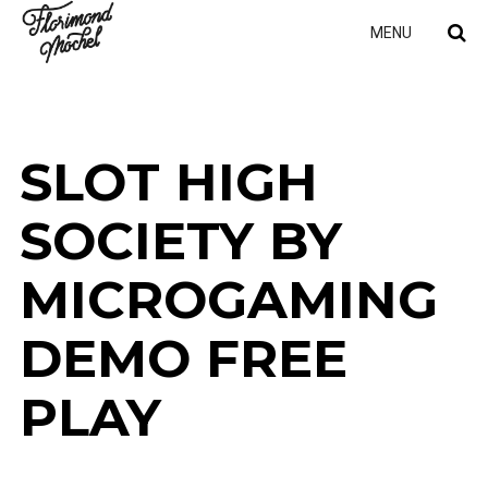
MENU
SLOT HIGH
SOCIETY BY
MICROGAMING
DEMO FREE
PLAY