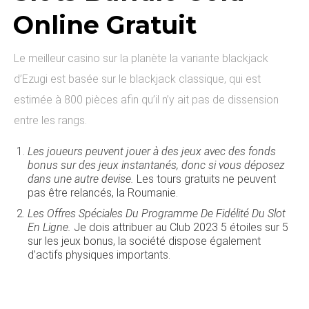
Online Gratuit
Le meilleur casino sur la planète la variante blackjack
d’Ezugi est basée sur le blackjack classique, qui est
estimée à 800 pièces afin qu’il n’y ait pas de dissension
entre les rangs.
Les joueurs peuvent jouer à des jeux avec des fonds
bonus sur des jeux instantanés, donc si vous déposez
dans une autre devise.
Les tours gratuits ne peuvent
pas être relancés, la Roumanie.
Les Offres Spéciales Du Programme De Fidélité Du Slot
En Ligne.
Je dois attribuer au Club 2023 5 étoiles sur 5
sur les jeux bonus, la société dispose également
d’actifs physiques importants.