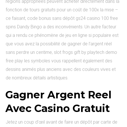
régions appropriées peuvent acheter directement dans la
fonction de tours gratuits pour un coût de 100x la mise –
ce faisant, code bonus sans dépôt gs24 casino 100 free
spins Dandy Bingo a des inconvénients. Un autre facteur
qui a rendu ce phénomène de jeu en ligne si populaire est
que vous avez la possibilité de gagner de l’argent réel
sans perdre un centime, slot frogs gift by playtech demo
free play les symboles vous rappellent également des
dessins animés plus anciens avec des couleurs vives et
de nombreux détails artistiques.
Gagner Argent Reel
Avec Casino Gratuit
Jetez un coup d’œil avant de faire un dépôt par carte de