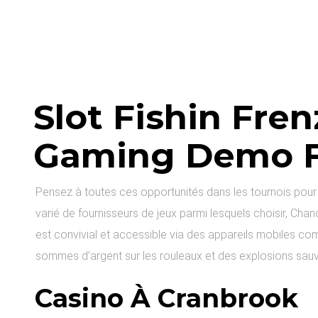
Slot Fishin Fre
Gaming Demo F
Pensez à toutes ces opportunités dans les tournois pour f
varié de fournisseurs de jeux parmi lesquels choisir, Cha
est convivial et accessible via des appareils mobiles co
sommes d’argent sur les rouleaux et des explosions sau
Casino À Cranbrook