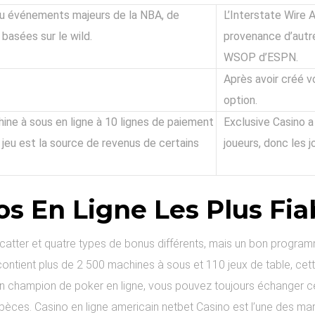
 ou événements majeurs de la NBA, de
L’Interstate Wire 
basées sur le wild.
provenance d’autr
WSOP d’ESPN.
Après avoir créé v
option.
ine à sous en ligne à 10 lignes de paiement
Exclusive Casino 
e jeu est la source de revenus de certains
joueurs, donc les j
os En Ligne Les Plus Fi
 scatter et quatre types de bonus différents, mais un bon prog
 contient plus de 2 500 machines à sous et 110 jeux de table, ce
n champion de poker en ligne, vous pouvez toujours échanger cet
. Casino en ligne americain netbet Casino est l’une des marqu