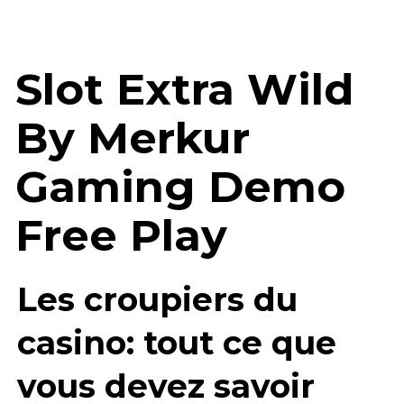
Slot Extra Wild
By Merkur
Gaming Demo
Free Play
Les croupiers du
casino: tout ce que
vous devez savoir