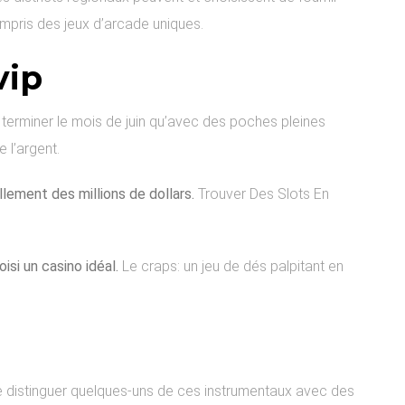
mpris des jeux d’arcade uniques.
vip
terminer le mois de juin qu’avec des poches pleines
 l’argent.
lement des millions de dollars.
Trouver Des Slots En
oisi un casino idéal.
Le craps: un jeu de dés palpitant en
de distinguer quelques-uns de ces instrumentaux avec des