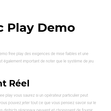
ic Play Demo
demo free play des exigences de mise faibles et une
st également important de noter que le système de jeu
nt Réel
e play vous saurez si un opérateur particulier peut
vous pouvez jeter tout ce que vous pensiez savoir sur le
es districts régionaux peuvent et choisissent de fournir