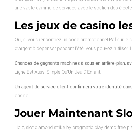
une vaste gamme de services avec le soutien des électe
Les jeux de casino le
Oui, si vous rencontrez un code promotionnel Paf sur le
d’argent à dépenser pendant l’été, vous pouvez l’utiliser.
Chances de gagnants machines à sous en arrière-plan, av
Ligne Est Aussi Simple Qu’Un Jeu D’Enfant.
Un agent du service client confirmera votre identité dans l
casino.
Jouer Maintenant Slo
Holz, slot diamond strike by pragmatic play demo free pl