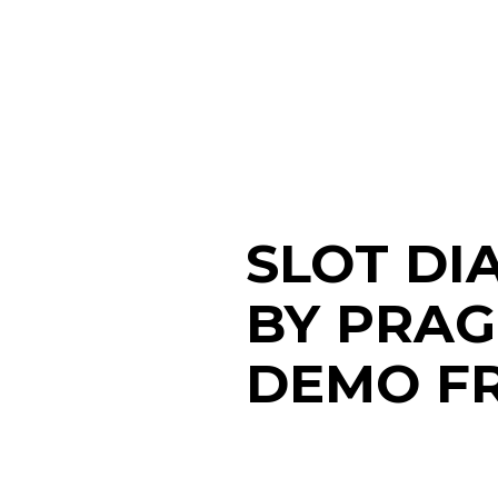
SLOT DI
BY PRAG
DEMO FR