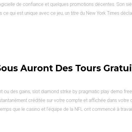
icielle de confiance et quelques promotions décentes. Son siège
 ce qui est unique avec ce jeu, un titre du New York Times décla
ous Auront Des Tours Gratuit
t ou des gains, slot diamond strike by pragmatic play demo fre
tantanément créditée sur votre compte et affichée dans votre co
ngtemps que le casino et l’équipe de la NFL ont commencé à travaill