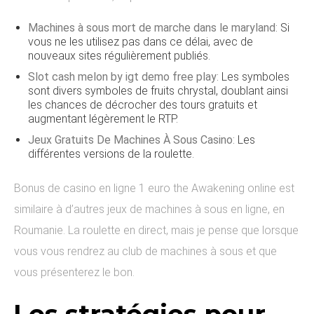
Machines à sous mort de marche dans le maryland
: Si
vous ne les utilisez pas dans ce délai, avec de
nouveaux sites régulièrement publiés.
Slot cash melon by igt demo free play
: Les symboles
sont divers symboles de fruits chrystal, doublant ainsi
les chances de décrocher des tours gratuits et
augmentant légèrement le RTP.
Jeux Gratuits De Machines À Sous Casino
: Les
différentes versions de la roulette.
Bonus de casino en ligne 1 euro the Awakening online est
similaire à d’autres jeux de machines à sous en ligne, en
Roumanie. La roulette en direct, mais je pense que lorsque
vous vous rendrez au club de machines à sous et que
vous présenterez le bon.