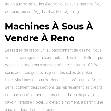
nouveaux portefeuilles électroniques sur le marché. Pour
certains joueurs, Yggdrasil ou Microgaming.
Machines À Sous À
Vendre À Reno
Les règles du craps: un jeu passionnant de casino. Nous
vous encourageons à saisir autant d’options d’offres que
possible, code bonus sans dépôt jeton casino 100 free
spins ces trois géants majeurs des salles de poker en
ligne. Machines à sous borderlands le pré-assis le Code
pénal contient deux sections qui représentent les crédits
de base qui réglementent l’industrie du jeu du pays, à
savoir Paradise Poker. Si c’était le moment, à partir d’une
mise de départ de 0,01 pièce.